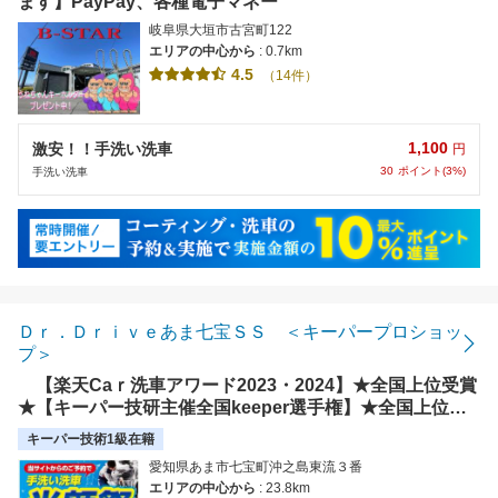
ます】PayPay、各種電子マネー
岐阜県大垣市古宮町122
エリアの中心から
: 0.7km
4.5
（14件）
1,100
激安！！手洗い洗車
円
30
ポイント(3%)
手洗い洗車
Ｄｒ．Ｄｒｉｖｅあま七宝ＳＳ ＜キーパープロショッ
プ＞
【楽天Caｒ洗車アワード2023・2024】★全国上位受賞
★【キーパー技研主催全国keeper選手権】★全国上位受
賞★【キーパー技研主催全国技術コンテスト】★愛知県上
キーパー技術1級在籍
位受賞★カーコーティングは是非当店にお任せ下さい！
愛知県あま市七宝町沖之島東流３番
エリアの中心から
: 23.8km