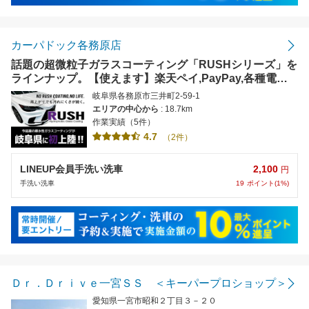
カーパドック各務原店
話題の超微粒子ガラスコーティング「RUSHシリーズ」を
ラインナップ。【使えます】楽天ペイ,PayPay,各種電子
マネー
岐阜県各務原市三井町2-59-1
エリアの中心から
: 18.7km
作業実績（5件）
4.7
（2件）
2,100
LINEUP会員手洗い洗車
円
19
ポイント(1%)
手洗い洗車
Ｄｒ．Ｄｒｉｖｅ一宮ＳＳ ＜キーパープロショップ＞
愛知県一宮市昭和２丁目３－２０