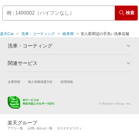
検索
楽天Car
洗車・コーティング
岐阜県
安八郡周辺の手洗い洗車店舗
洗車・コーティング
関連サービス
トップ
マイページ
メリット
ご利用ガイド
試乗・商談
新車購入
企業情報
個人情報保護方針
採用情報
コーティングとは
コーティング診断
楽天Car車買取
車検予約
キャンペーン一覧
ランキング
キズ修理予約
洗車・コーティング予約
よくある質問
© Rakuten Group, Inc.
メンテナンス管理
タイヤ・パーツ購入
タイヤ交換サービス
楽天Car マガジン
楽天グループ
自動車カタログ
自動車保険
アプリ一覧
お問い合わせ一覧
サステナビリティ
楽天マイカー割