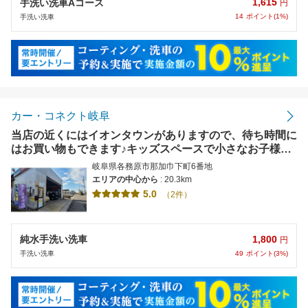
1,615
手洗い洗車Aコース
円
14
ポイント(1%)
手洗い洗車
カー・コネクト岐阜
当店の近くにはイオンタウンがありますので、待ち時間に
はお買い物もできます♪キッズスペースで小さなお子様も
安心してお待ちいただけます！【使えます】楽天ペ
岐阜県各務原市那加巾下町6番地
イ,PayPay,各種電子マネー、クレジット可
エリアの中心から
: 20.3km
5.0
（2件）
1,800
純水手洗い洗車
円
49
ポイント(3%)
手洗い洗車