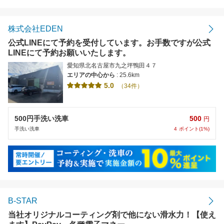
距離の近い順
金額の安い順
株式会社EDEN
公式LINEにて予約を受付しています。お手数ですが公式
評価の高い順
LINEにて予約お願いいたします。
愛知県北名古屋市九之坪鴨田４７
エリアの中心から
: 25.6km
5.0
（34件）
500
500円手洗い洗車
円
4
ポイント(1%)
手洗い洗車
B-STAR
当社オリジナルコーティング剤で他にない滑水力！【使え