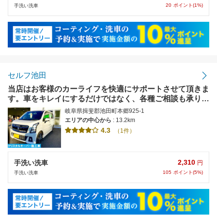
20
ポイント(1%)
手洗い洗車
セルフ池田
当店はお客様のカーライフを快適にサポートさせて頂きま
す。車をキレイにするだけではなく、各種ご相談も承りま
す。【使えます】各種クレジットカード使用可能。
岐阜県揖斐郡池田町本郷925-1
エリアの中心から
: 13.2km
4.3
（1件）
2,310
手洗い洗車
円
105
ポイント(5%)
手洗い洗車