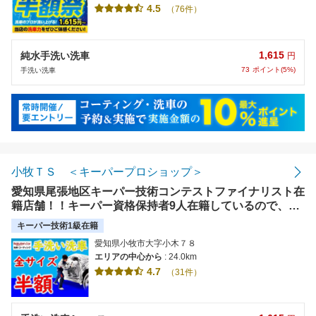
4.5
（76件）
1,615
純水手洗い洗車
円
73
ポイント(5%)
手洗い洗車
小牧ＴＳ ＜キーパープロショップ＞
愛知県尾張地区キーパー技術コンテストファイナリスト在
籍店舗！！キーパー資格保持者9人在籍しているので、い
つでも、お客様のお車の状態に合わせてコーティングの提
キーパー技術1級在籍
案いたします！
愛知県小牧市大字小木７８
エリアの中心から
: 24.0km
4.7
（31件）