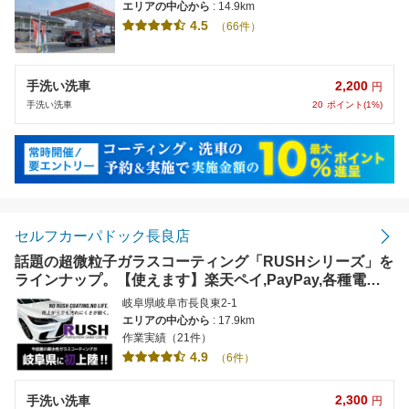
エリアの中心から
: 14.9km
4.5
（66件）
2,200
手洗い洗車
円
20
ポイント(1%)
手洗い洗車
セルフカーパドック長良店
話題の超微粒子ガラスコーティング「RUSHシリーズ」を
ラインナップ。【使えます】楽天ペイ,PayPay,各種電子
マネー
岐阜県岐阜市長良東2-1
エリアの中心から
: 17.9km
作業実績（21件）
4.9
（6件）
2,300
手洗い洗車
円