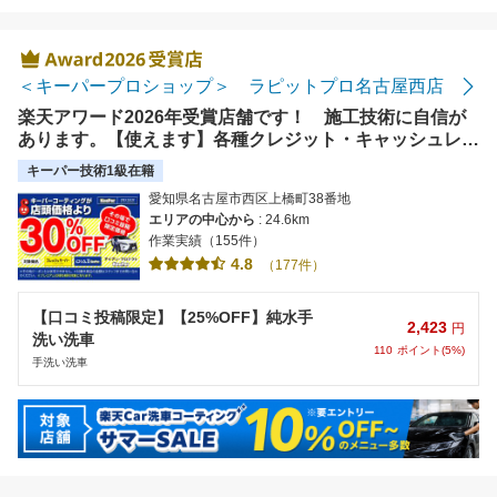
＜キーパープロショップ＞ ラピットプロ名古屋西店
楽天アワード2026年受賞店舗です！ 施工技術に自信が
あります。【使えます】各種クレジット・キャッシュレス
決済対応
キーパー技術1級在籍
愛知県名古屋市西区上橋町38番地
エリアの中心から
: 24.6km
作業実績（155件）
4.8
（177件）
【口コミ投稿限定】【25%OFF】純水手
2,423
円
洗い洗車
110
ポイント(5%)
手洗い洗車