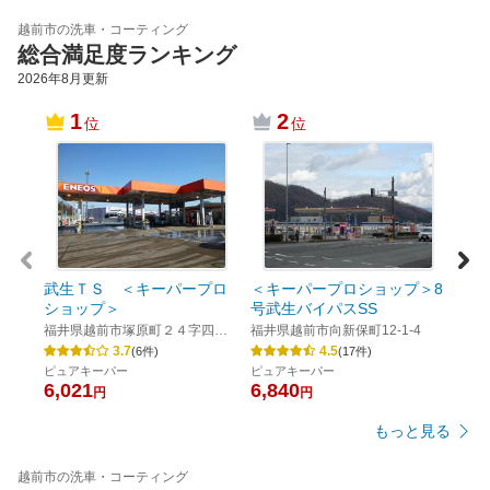
越前市の洗車・コーティング
総合満足度ランキング
2026年8月
更新
1
2
位
位
Ｄｒ
ラザ
プロ
福井
２０
鉄粉取
2,7
武生ＴＳ ＜キーパープロ
＜キーパープロショップ＞8
ショップ＞
号武生バイパスSS
福井県越前市塚原町２４字四反
福井県越前市向新保町12-1-4
田１－２
3.7
4.5
(
6
件)
(
17
件)
ピュアキーパー
ピュアキーパー
6,021
6,840
円
円
もっと見る
越前市の洗車・コーティング