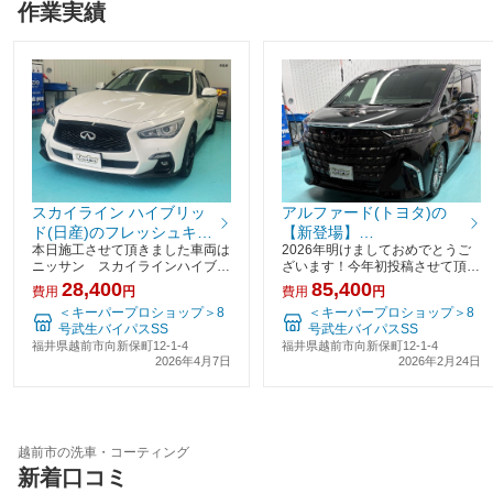
作業実績
スカイライン ハイブリッ
アルファード(トヨタ)の
ド(日産)のフレッシュキー
【新登場】
本日施工させて頂きました車両は
2026年明けましておめでとうご
パー
DIA2KeePer（ダイヤ2キ
ニッサン スカイラインハイブリ
ざいます！今年初投稿させて頂く
ーパー)
ッドになります。今や見る機会も
車両はトヨタ アルファード で
28,400
85,400
費用
円
費用
円
少なくなってきたセダンタイプの
す！30系からモデルチェンジを
＜キーパープロショップ＞8
＜キーパープロショップ＞8
車両です。メーカーのOPで外装
果たし内外装ともに現代的なフォ
号武生バイパスSS
号武生バイパスSS
のインパクトもありつつ走りはス
ルムになりました！見た目のカッ
福井県越前市向新保町12-1-4
福井県越前市向新保町12-1-4
ポーティと噂の1台で
コよさは流石としか
2026年4月7日
2026年2月24日
越前市の洗車・コーティング
新着口コミ