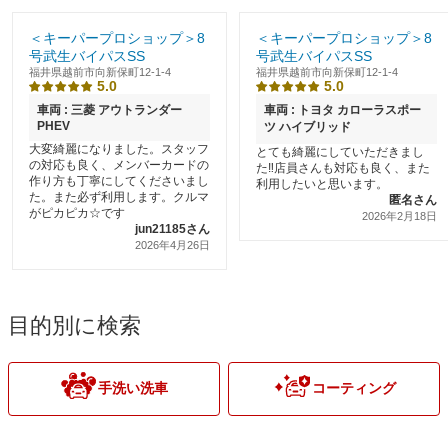
＜キーパープロショップ＞8
＜キーパープロショップ＞8
号武生バイパスSS
号武生バイパスSS
福井県越前市向新保町12-1-4
福井県越前市向新保町12-1-4
5.0
5.0
車両 : 三菱 アウトランダー
車両 : トヨタ カローラスポー
PHEV
ツ ハイブリッド
大変綺麗になりました。スタッフ
とても綺麗にしていただきまし
の対応も良く、メンバーカードの
た‼️店員さんも対応も良く、また
作り方も丁寧にしてくださいまし
利用したいと思います。
た。また必ず利用します。クルマ
匿名さん
がピカピカ☆です
2026年2月18日
jun21185さん
2026年4月26日
目的別に検索
手洗い洗車
コーティング