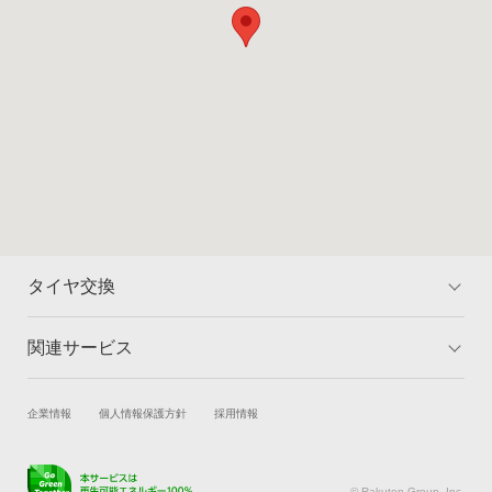
タイヤ交換
関連サービス
トップ
マイページ
料金
対象のタイヤを検索
試乗・商談
新車購入
企業情報
個人情報保護方針
採用情報
取付店舗を検索
ランキング
楽天Car車買取
車検予約
よくある質問
キズ修理予約
洗車・コーティング予約
© Rakuten Group, Inc.