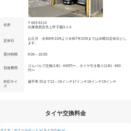
〒663-8114
住所
兵庫県西宮市上甲子園3-1-3
お正月 令和6年10/9より令和7年2/26までは水曜日定休日とし
定休日
ます。
受付時間
9:00～18:00
ゴムバルブ交換(1本) : 440円〜、タイヤ引き取り(1本) : 660
別途費用
円〜
対応サイ
扁平率 35まで
12～16インチ
17インチ
18インチ
19インチ
ズ
タイヤ交換料金
タイヤ・ホイールセット
タイヤのみ