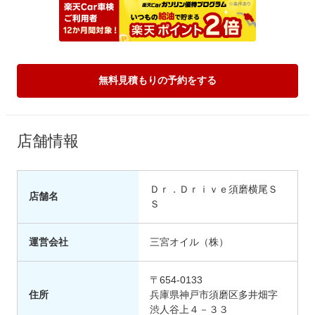
無料見積もりの予約をする
店舗情報
Ｄｒ．Ｄｒｉｖｅ須磨横尾Ｓ
店舗名
Ｓ
運営会社
三宮オイル（株）
〒654-0133
住所
兵庫県神戸市須磨区多井畑字
渋人谷上４－３３