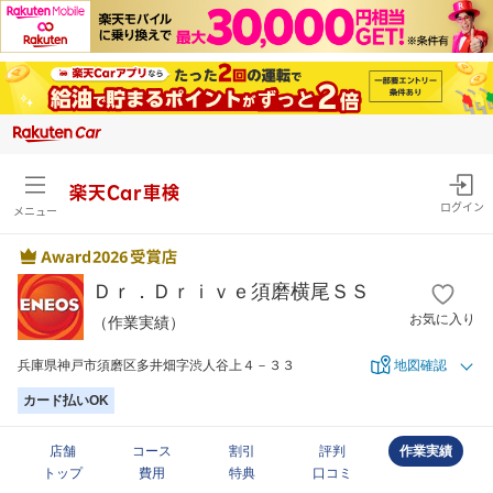
楽天Car車検
ログイン
メニュー
Ｄｒ．Ｄｒｉｖｅ須磨横尾ＳＳ
お気に入り
（作業実績）
兵庫県神戸市須磨区多井畑字渋人谷上４－３３
地図確認
カード払いOK
店舗
コース
割引
評判
作業実績
トップ
費用
特典
口コミ