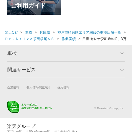
ご利用ガイド
楽天Car
車検
兵庫県
神戸市須磨区エリア周辺の車検店舗一覧
Ｄｒ．Ｄｒｉｖｅ須磨横尾ＳＳ
作業実績
日産 セレナ(2018年式、3万5千
～4万km)
車検
関連サービス
トップ
マイページ
メリット
ご利用ガイド
試乗・商談
新車購入
企業情報
個人情報保護方針
採用情報
車検の基礎知識
キャンペーン一覧
楽天Car車買取
車検予約
ランキング
よくある質問
キズ修理予約
洗車・コーティング予約
© Rakuten Group, Inc.
メンテナンス管理
タイヤ・パーツ購入
タイヤ交換サービス
楽天Car マガジン
楽天グループ
自動車カタログ
自動車保険
アプリ一覧
お問い合わせ一覧
サステナビリティ