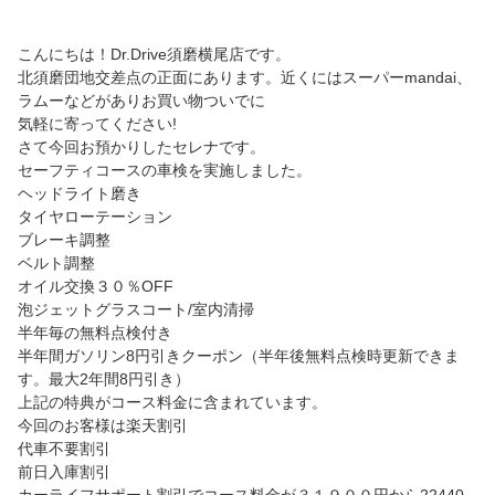
こんにちは！Dr.Drive須磨横尾店です。
北須磨団地交差点の正面にあります。近くにはスーパーmandai、
ラムーなどがありお買い物ついでに
気軽に寄ってください!
さて今回お預かりしたセレナです。
セーフティコースの車検を実施しました。
ヘッドライト磨き
タイヤローテーション
ブレーキ調整
ベルト調整
オイル交換３０％OFF
泡ジェットグラスコート/室内清掃
半年毎の無料点検付き
半年間ガソリン8円引きクーポン（半年後無料点検時更新できま
す。最大2年間8円引き）
上記の特典がコース料金に含まれています。
今回のお客様は楽天割引
代車不要割引
前日入庫割引
カーライフサポート割引でコース料金が３１９００円から22440