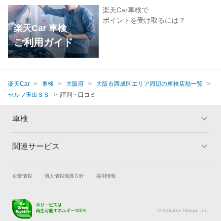
楽天Car車検で
ポイントを受け取るには？
楽天Car 車検
ご利用ガイド
楽天Car
車検
大阪府
大阪市西成区エリア周辺の車検店舗一覧
セルフ玉出ＳＳ
評判・口コミ
車検
関連サービス
トップ
マイページ
メリット
ご利用ガイド
試乗・商談
新車購入
企業情報
個人情報保護方針
採用情報
車検の基礎知識
キャンペーン一覧
楽天Car車買取
車検予約
ランキング
よくある質問
キズ修理予約
洗車・コーティング予約
© Rakuten Group, Inc.
メンテナンス管理
タイヤ・パーツ購入