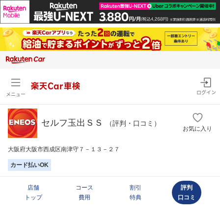
楽天Car車検
ログイン
メニュー
セルフ玉出ＳＳ
（評判・口コミ）
お気に入り
大阪府大阪市西成区南津守７－１３－２７
カード払いOK
店舗
コース
割引
評判
トップ
費用
特典
口コミ