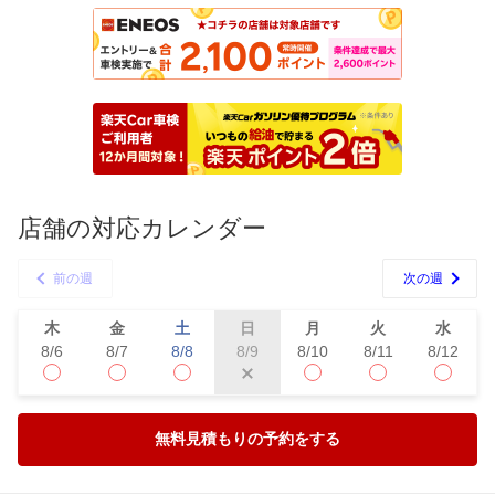
店舗の対応カレンダー
前の週
次の週
木
金
土
日
月
火
水
8/6
8/7
8/8
8/10
8/11
8/12
8/9
無料見積もりの予約をする