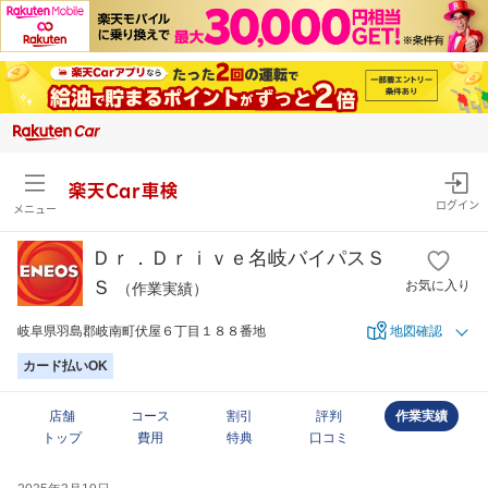
楽天Car車検
ログイン
メニュー
Ｄｒ．Ｄｒｉｖｅ名岐バイパスＳ
Ｓ
お気に入り
（作業実績）
岐阜県羽島郡岐南町伏屋６丁目１８８番地
地図確認
カード払いOK
店舗
コース
割引
評判
作業実績
トップ
費用
特典
口コミ