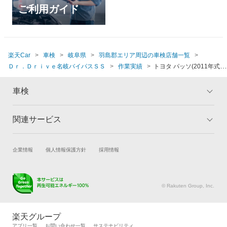
ご利用ガイド
楽天Car
車検
岐阜県
羽島郡エリア周辺の車検店舗一覧
Ｄｒ．Ｄｒｉｖｅ名岐バイパスＳＳ
作業実績
トヨタ パッソ(2011年式、
11万5千～12万km)
車検
関連サービス
トップ
マイページ
メリット
ご利用ガイド
試乗・商談
新車購入
企業情報
個人情報保護方針
採用情報
車検の基礎知識
キャンペーン一覧
楽天Car車買取
車検予約
ランキング
よくある質問
キズ修理予約
洗車・コーティング予約
© Rakuten Group, Inc.
メンテナンス管理
タイヤ・パーツ購入
タイヤ交換サービス
楽天Car マガジン
楽天グループ
自動車カタログ
自動車保険
アプリ一覧
お問い合わせ一覧
サステナビリティ