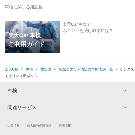
車検に関する用語集
楽天Car車検で
ポイントを受け取るには？
楽天Car 車検
ご利用ガイド
楽天Car
車検
愛知県
新城市エリア周辺の車検店舗一覧
サンクス
モビリティ新城ＳＳ
車検
関連サービス
トップ
マイページ
メリット
ご利用ガイド
試乗・商談
新車購入
企業情報
個人情報保護方針
採用情報
車検の基礎知識
キャンペーン一覧
楽天Car車買取
車検予約