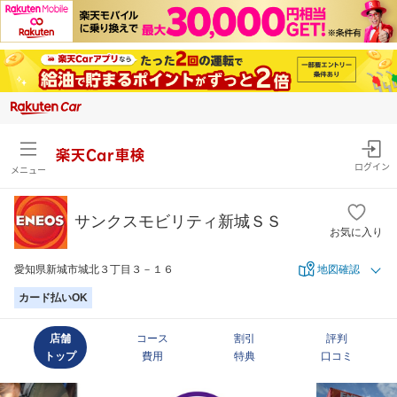
楽天Car車検
ログイン
メニュー
サンクスモビリティ新城ＳＳ
お気に入り
愛知県新城市城北３丁目３－１６
地図確認
カード払いOK
店舗
コース
割引
評判
トップ
費用
特典
口コミ