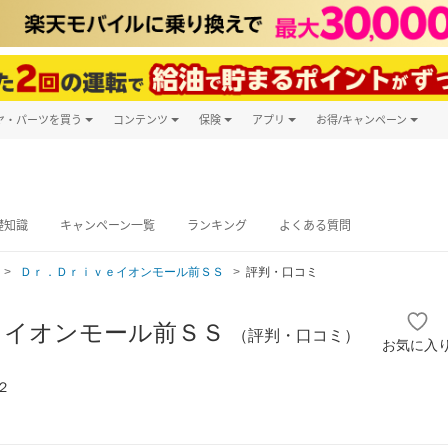
ヤ・パーツを買う
コンテンツ
保険
アプリ
お得/キャンペーン
楽天Carマガジン
キャンペーン
タイヤ・パーツ購入
自動車保険
楽天Carアプリ
自動車カタログ
タイヤ交換サービス
楽天マイカー
グ予約
礎知識
キャンペーン一覧
ランキング
よくある質問
Ｄｒ．Ｄｒｉｖｅイオンモール前ＳＳ
評判・口コミ
ｅイオンモール前ＳＳ
（評判・口コミ）
お気に入
２