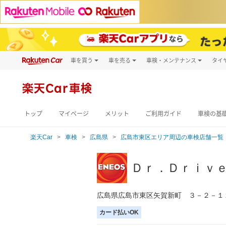
車を買う
車を売る
車検・メンテナンス
タイ
試乗・商談
楽天Car車買取
車検予約
キズ修理予約
新車
楽天Car車検
洗車・コーティン
メンテナンス管理
トップ
マイページ
メリット
ご利用ガイド
車検の基
楽天Car
車検
広島県
広島市東区エリア周辺の車検店舗一覧
Ｄｒ．Ｄｒｉｖ
広島県広島市東区矢賀新町 ３－２－１
カード払いOK