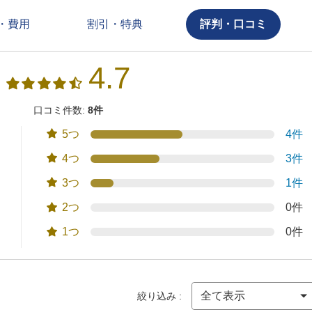
・費用
割引・特典
評判・口コミ
4.7
口コミ件数:
8件
5つ
4件
4つ
3件
3つ
1件
2つ
0件
1つ
0件
絞り込み :