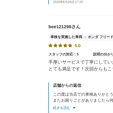
2026年6月26日 17:20
bee121298さん
車検を実施した車両 ： ホンダ フリー
5.0
スタッフの対応：5
説明の分か
手厚いサービスで丁寧にしてい
とても満足です！次回からもこ
店舗からの返信
この度は当店での車検ありがと
またお困りごとがありましたら
今後ともよろしくお願い致しま
続きを読む