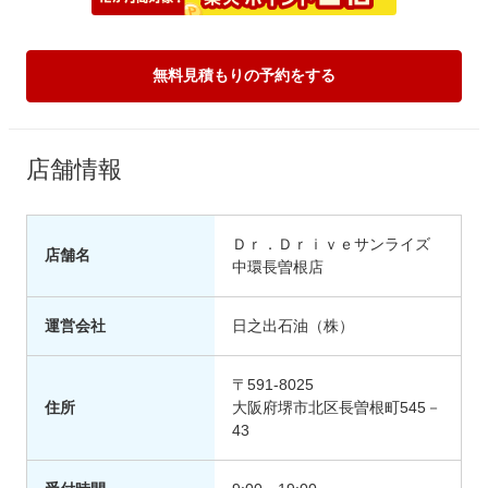
無料見積もりの予約をする
店舗情報
Ｄｒ．Ｄｒｉｖｅサンライズ
店舗名
中環長曽根店
運営会社
日之出石油（株）
〒591-8025
住所
大阪府堺市北区長曽根町545－
43