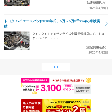
（法定費用込み）
2026年4月9日
トヨタ ハイエースバン(2018年式、5万～5万5千km)の車検実
績
Ｄｒ．Ｄｒｉｖｅサンライズ中環長曽根店にて、トヨ
タ・ハイエー・・・
（法定費用込み）
2026年4月2日
1/1