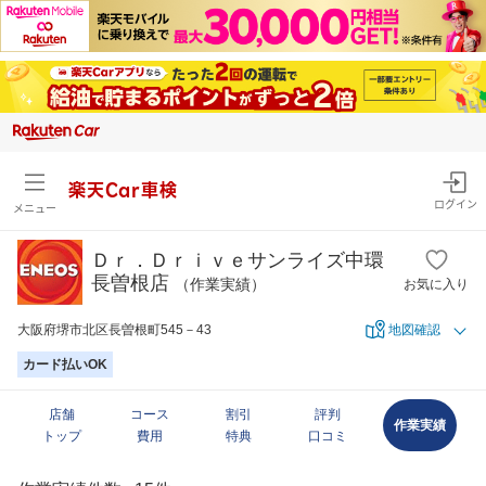
楽天Car車検
ログイン
メニュー
Ｄｒ．Ｄｒｉｖｅサンライズ中環
長曽根店
（作業実績）
お気に入り
大阪府堺市北区長曽根町545－43
地図確認
カード払いOK
店舗
コース
割引
評判
作業実績
トップ
費用
特典
口コミ