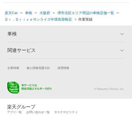
楽天Car
車検
大阪府
堺市北区エリア周辺の車検店舗一覧
Ｄｒ．Ｄｒｉｖｅサンライズ中環長曽根店
作業実績
車検
関連サービス
トップ
マイページ
メリット
ご利用ガイド
試乗・商談
新車購入
企業情報
個人情報保護方針
採用情報
車検の基礎知識
キャンペーン一覧
楽天Car車買取
車検予約
ランキング
よくある質問
キズ修理予約
洗車・コーティング予約
© Rakuten Group, Inc.
メンテナンス管理
タイヤ・パーツ購入
タイヤ交換サービス
楽天Car マガジン
楽天グループ
自動車カタログ
自動車保険
アプリ一覧
お問い合わせ一覧
サステナビリティ
楽天マイカー割