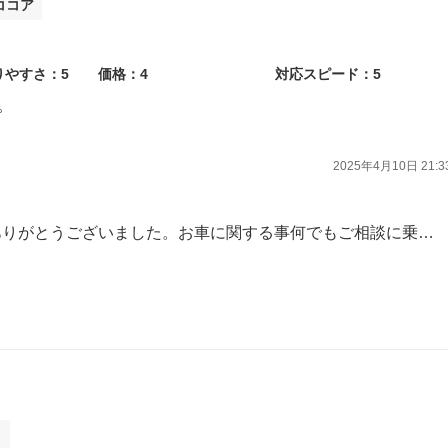
ココア
りやすさ：5
価格：4
対応スピード：5
。
2025年4月10日 21:3
この度は車検をご用命いただきありがとうございました。お車に関する事何でもご相談に乗りますので又のご来店スタッフ一同お待ちしております。
ト