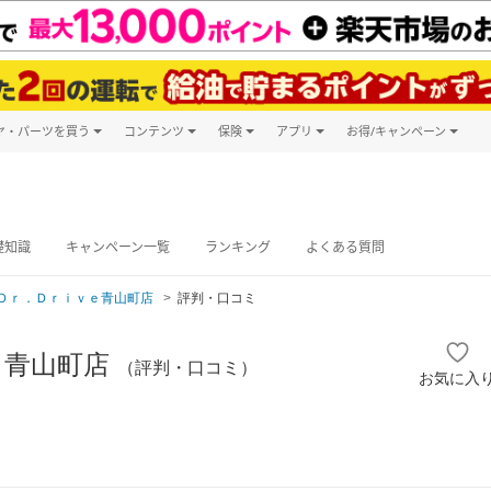
ヤ・パーツを買う
コンテンツ
保険
アプリ
お得/キャンペーン
楽天Carマガジン
キャンペーン
タイヤ・パーツ購入
自動車保険
楽天Carアプリ
自動車カタログ
タイヤ交換サービス
楽天マイカー
グ予約
礎知識
キャンペーン一覧
ランキング
よくある質問
Ｄｒ．Ｄｒｉｖｅ青山町店
評判・口コミ
ｅ青山町店
（評判・口コミ）
お気に入