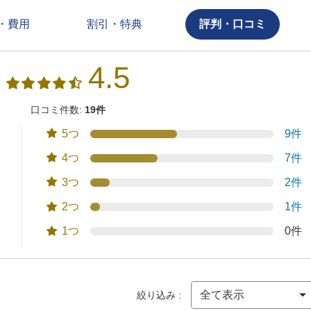
・費用
割引・特典
評判・口コミ
4.5
口コミ件数:
19件
5つ
9件
4つ
7件
3つ
2件
2つ
1件
1つ
0件
絞り込み :