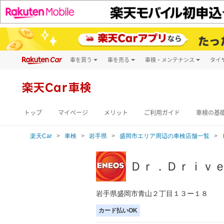
車を買う
車を売る
車検・メンテナンス
タイ
試乗・商談
楽天Car車買取
車検予約
キズ修理予約
新車
楽天Car車検
洗車・コーティン
メンテナンス管理
トップ
マイページ
メリット
ご利用ガイド
車検の基
楽天Car
車検
岩手県
盛岡市エリア周辺の車検店舗一覧
Ｄｒ．Ｄｒｉｖ
岩手県盛岡市青山２丁目１３ー１８
カード払いOK