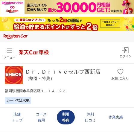
楽天Car車検
ログイン
メニュー
Ｄｒ．Ｄｒｉｖｅセルフ西新店
（割引・特典）
お気に入り
福岡県福岡市早良区曙１－１４－２２
カード払いOK
店舗
コース
割引
評判
作業実績
トップ
費用
特典
口コミ