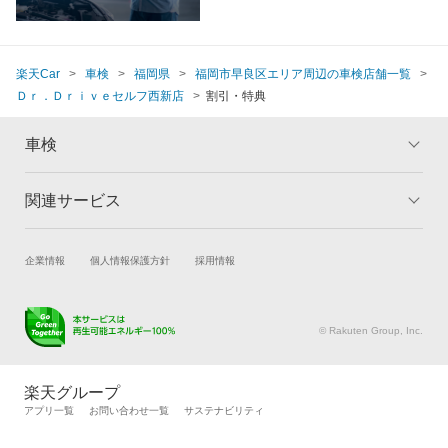
楽天Car
車検
福岡県
福岡市早良区エリア周辺の車検店舗一覧
Ｄｒ．Ｄｒｉｖｅセルフ西新店
割引・特典
車検
関連サービス
トップ
マイページ
メリット
ご利用ガイド
試乗・商談
新車購入
企業情報
個人情報保護方針
採用情報
車検の基礎知識
キャンペーン一覧
楽天Car車買取
車検予約
ランキング
よくある質問
キズ修理予約
洗車・コーティング予約
© Rakuten Group, Inc.
メンテナンス管理
タイヤ・パーツ購入
タイヤ交換サービス
楽天Car マガジン
楽天グループ
自動車カタログ
自動車保険
アプリ一覧
お問い合わせ一覧
サステナビリティ
楽天マイカー割