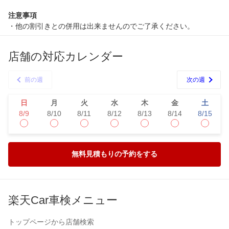
注意事項
・他の割引きとの併用は出来ませんのでご了承ください。
店舗の対応カレンダー
前の週
次の週
日
月
火
水
木
金
土
8/9
8/10
8/11
8/12
8/13
8/14
8/15
無料見積もりの予約をする
楽天Car車検メニュー
トップページから店舗検索