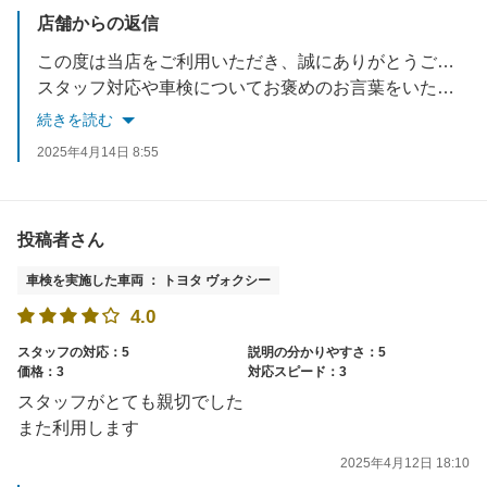
店舗からの返信
この度は当店をご利用いただき、誠にありがとうございました。
スタッフ対応や車検についてお褒めのお言葉をいただき、大変嬉しく思っております。
続きを読む
しかしながら、お会計時のカード取扱いについてご不安な思いをさせてしまい、誠に申し訳ございませんでした。
2025年4月14日 8:55
当店でのクレジット決済の店内精算につきましては、一度、店内のPOSレジスターにカードを読み込ませたのち、クレジット端末にての読込みがご精算の流れとなっております。
今回はカードお預かり時のご案内が行き届かず、不安なお気持ちにさせてしまい誠に申し訳ございませんでした。お客様に安心してお任せいただけるよう、今後はお預かり時のご説明を徹底し、スタッフ一同、より丁寧な対応を心掛けてまいります。
貴重なご意見をいただき、心より感謝申し上げます。今後ともよろしくお願いいたします。
投稿者さん
車検を実施した車両 ： トヨタ ヴォクシー
4.0
スタッフの対応：5
説明の分かりやすさ：5
価格：3
対応スピード：3
スタッフがとても親切でした
また利用します
2025年4月12日 18:10