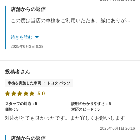
店舗からの返信
この度は当店の車検をご利用いただき、誠にありがとうございました。
当店の車検では、お車にあまり詳しくないお客様にも安心してお任せいただけるよう、無理なご提案はせず、必要な整備や点検については丁寧にご説明することを心がけております。
続きを読む
2025年6月3日 8:38
今後も「安心」と「信頼」を感じていただけるサービスを提供してまいります。またのご来店を心よりお待ちしております！
投稿者さん
車検を実施した車両 ： トヨタ パッソ
5.0
スタッフの対応：5
説明の分かりやすさ：5
価格：5
対応スピード：5
対応がとても良かったです。また宜しくお願いします
2025年6月1日 20:16
店舗からの返信