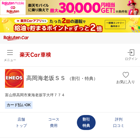
楽天Car車検
ログイン
メニュー
高岡海老坂ＳＳ
（割引・特典）
お気に入り
富山県高岡市東海老坂字大坪７７４
カード払いOK
店舗
コース
割引
評判
トップ
費用
特典
口コミ