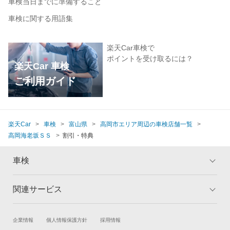
車検当日までに準備すること
車検に関する用語集
楽天Car車検で
ポイントを受け取るには？
楽天Car 車検
ご利用ガイド
楽天Car
車検
富山県
高岡市エリア周辺の車検店舗一覧
高岡海老坂ＳＳ
割引・特典
車検
関連サービス
トップ
マイページ
メリット
ご利用ガイド
試乗・商談
新車購入
企業情報
個人情報保護方針
採用情報
車検の基礎知識
キャンペーン一覧