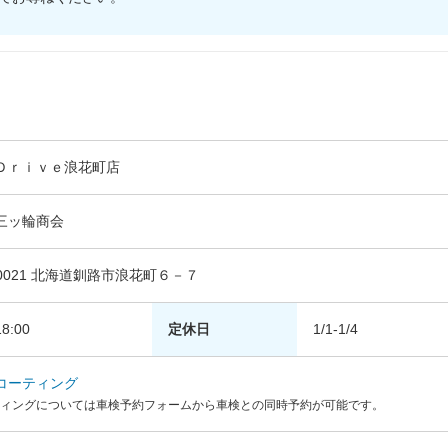
Ｄｒｉｖｅ浪花町店
三ッ輪商会
-0021 北海道釧路市浪花町６－７
8:00
定休日
1/1-1/4
コーティング
ィングについては車検予約フォームから車検との同時予約が可能です。