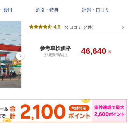
・費用
割引・特典
評判・口コミ
4.9
口コミ（4件）
参考車検価格
46,640
円
（法定費用含む）
店舗店内