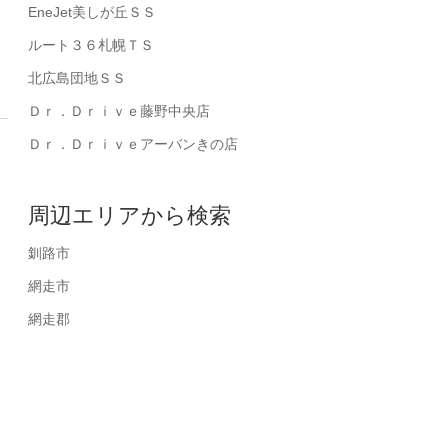
EneJet美しが丘ＳＳ
ルート３６札幌ＴＳ
北広島団地ＳＳ
Ｄｒ．Ｄｒｉｖｅ藤野中央店
Ｄｒ．Ｄｒｉｖｅアーバンきの店
周辺エリアから検索
釧路市
網走市
網走郡
下回りもしっかり！
隅々まで