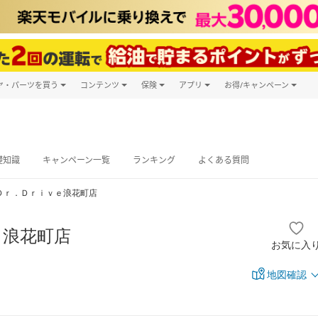
ヤ・パーツを買う
コンテンツ
保険
アプリ
お得/キャンペーン
楽天Carマガジン
キャンペーン
タイヤ・パーツ購入
自動車保険
楽天Carアプリ
自動車カタログ
タイヤ交換サービス
楽天マイカー
グ予約
礎知識
キャンペーン一覧
ランキング
よくある質問
Ｄｒ．Ｄｒｉｖｅ浪花町店
ｅ浪花町店
お気に入
地図確認