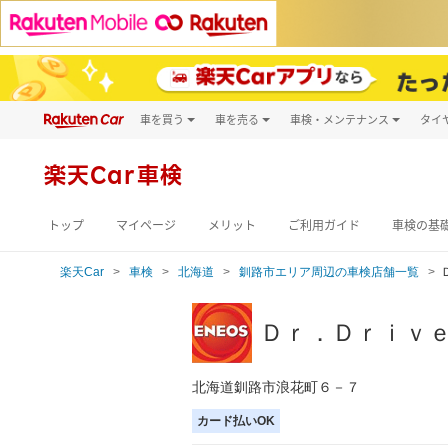
車を買う
車を売る
車検・メンテナンス
タイ
試乗・商談
楽天Car車買取
車検予約
キズ修理予約
新車
楽天Car車検
洗車・コーティン
メンテナンス管理
トップ
マイページ
メリット
ご利用ガイド
車検の基
楽天Car
車検
北海道
釧路市エリア周辺の車検店舗一覧
Ｄｒ．Ｄｒｉｖ
北海道釧路市浪花町６－７
カード払いOK