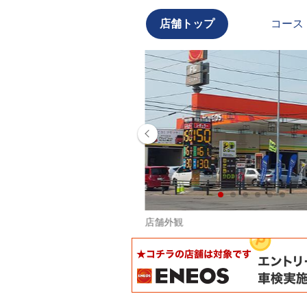
店舗トップ
コース
に♪
店舗外観