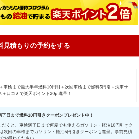
料見積もりの予約をする
引＋車検まで最大半年燃料10円引＋次回車検まで燃料5円引＋洗車サ
ス＋口コミで楽天ポイント30pt進呈！
満了日まで燃料10円引きクーポンプレゼント中！
ただくと、車検満了日まで何度でも使えるガソリン・軽油10円引きク
は次回の車検までガソリン・軽油5円引きクーポンも進呈。事前見積
でお尋ねください。