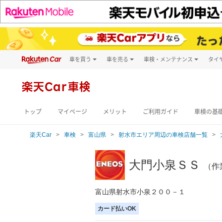
車を買う
車を売る
車検・メンテナンス
タイ
試乗・商談
楽天Car車買取
車検予約
キズ修理予約
新車
楽天Car車検
洗車・コーティン
メンテナンス管理
トップ
マイページ
メリット
ご利用ガイド
車検の基
楽天Car
車検
富山県
射水市エリア周辺の車検店舗一覧
大門小泉ＳＳ
（作
富山県射水市小泉２００－１
カード払いOK