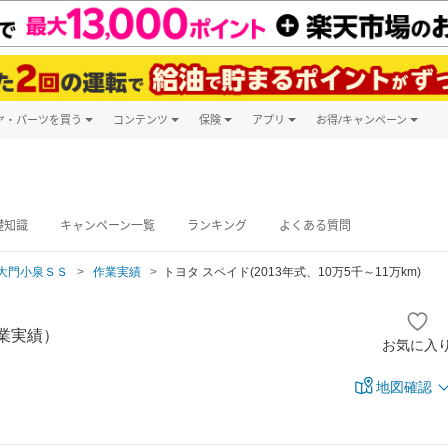
ヤ・パーツを買う
コンテンツ
保険
アプリ
お得/キャンペーン
楽天Carマガジン
キャンペーン
タイヤ・パーツ購入
自動車保険
楽天Carアプリ
自動車カタログ
タイヤ交換サービス
楽天マイカー
グ予約
礎知識
キャンペーン一覧
ランキング
よくある質問
大門小泉ＳＳ
作業実績
トヨタ スペイド(2013年式、10万5千～11万km)
業実績）
お気に入
地図確認