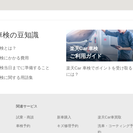
車検の豆知識
検とは？
楽天Car 車検
ご利用ガイド
検にかかる費用
検当日までに準備すること
楽天Car 車検でポイントを受け取る
には？
検に関する用語集
関連サービス
試乗・商談
新車購入
楽天Car車買取
車検予約
キズ修理予約
洗車・コーティング
約