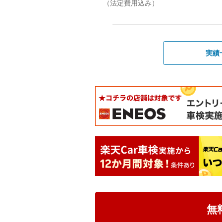
（法定費用込み）
実績
無