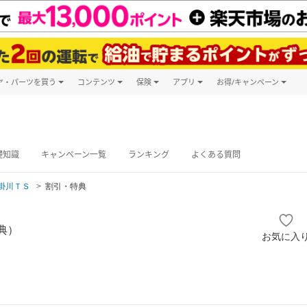
ヤ・パーツを買う
コンテンツ
保険
アプリ
お得/キャンペーン
楽天Carマガジン
キャンペーン
タイヤ・パーツ購入
自動車保険
楽天Carアプリ
自動車カタログ
タイヤ交換サービス
楽天マイカー
グ予約
礎知識
キャンペーン一覧
ランキング
よくある質問
掛川ＴＳ
割引・特典
典）
お気に入