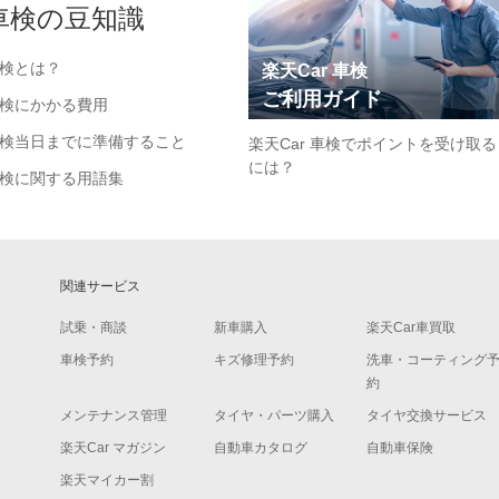
車検の豆知識
検とは？
楽天Car 車検
ご利用ガイド
検にかかる費用
検当日までに準備すること
楽天Car 車検でポイントを受け取る
には？
検に関する用語集
関連サービス
試乗・商談
新車購入
楽天Car車買取
車検予約
キズ修理予約
洗車・コーティング
約
メンテナンス管理
タイヤ・パーツ購入
タイヤ交換サービス
楽天Car マガジン
自動車カタログ
自動車保険
楽天マイカー割