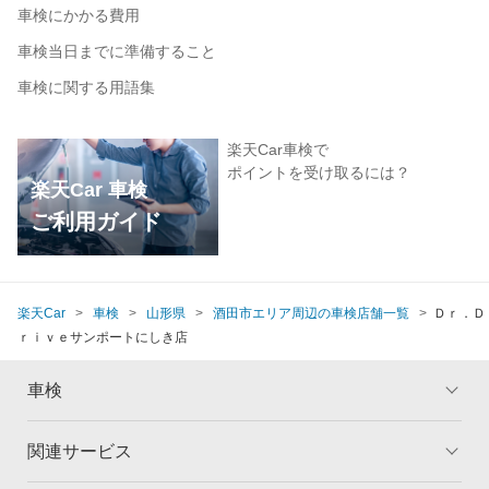
車検にかかる費用
車検当日までに準備すること
車検に関する用語集
楽天Car車検で
ポイントを受け取るには？
楽天Car 車検
ご利用ガイド
楽天Car
車検
山形県
酒田市エリア周辺の車検店舗一覧
Ｄｒ．Ｄ
ｒｉｖｅサンポートにしき店
車検
関連サービス
トップ
マイページ
メリット
ご利用ガイド