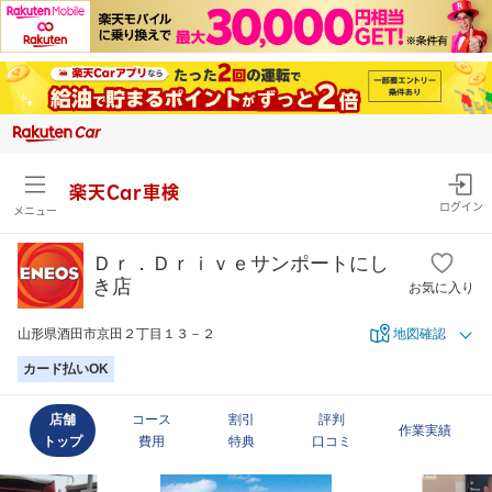
楽天Car車検
ログイン
メニュー
Ｄｒ．Ｄｒｉｖｅサンポートにし
き店
お気に入り
山形県酒田市京田２丁目１３－２
地図確認
カード払いOK
店舗
コース
割引
評判
作業実績
トップ
費用
特典
口コミ