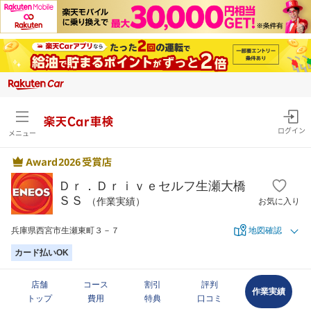
楽天Car車検
ログイン
メニュー
Ｄｒ．Ｄｒｉｖｅセルフ生瀬大橋
ＳＳ
（作業実績）
お気に入り
兵庫県西宮市生瀬東町３－７
地図確認
カード払いOK
店舗
コース
割引
評判
作業実績
トップ
費用
特典
口コミ