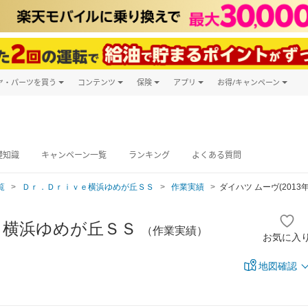
ヤ・パーツを買う
コンテンツ
保険
アプリ
お得/キャンペーン
楽天Carマガジン
キャンペーン
タイヤ・パーツ購入
自動車保険
楽天Carアプリ
自動車カタログ
タイヤ交換サービス
楽天マイカー
グ予約
礎知識
キャンペーン一覧
ランキング
よくある質問
覧
Ｄｒ．Ｄｒｉｖｅ横浜ゆめが丘ＳＳ
作業実績
ダイハツ ムーヴ(2013
ｅ横浜ゆめが丘ＳＳ
（作業実績）
お気に入
地図確認