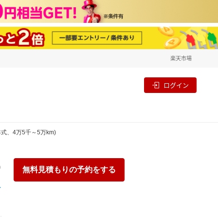
楽天市場
一覧
割
ログイン
年式、4万5千～5万km)
り
無料見積もりの予約をする