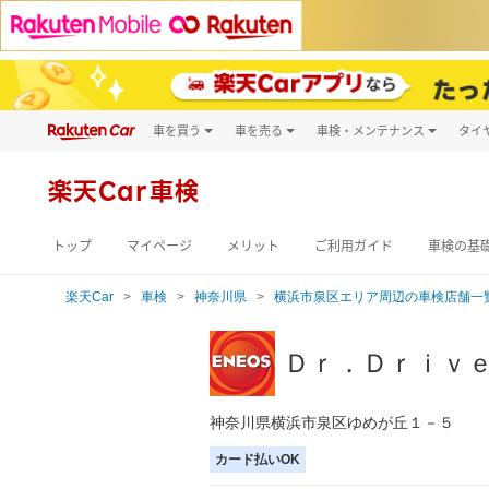
車を買う
車を売る
車検・メンテナンス
タイ
試乗・商談
楽天Car車買取
車検予約
キズ修理予約
新車
楽天Car車検
洗車・コーティン
メンテナンス管理
トップ
マイページ
メリット
ご利用ガイド
車検の基
楽天Car
車検
神奈川県
横浜市泉区エリア周辺の車検店舗一
Ｄｒ．Ｄｒｉｖ
神奈川県横浜市泉区ゆめが丘１－５
カード払いOK