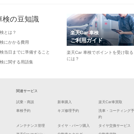
車検の豆知識
検とは？
楽天Car 車検
ご利用ガイド
検にかかる費用
検当日までに準備すること
楽天Car 車検でポイントを受け取る
には？
検に関する用語集
関連サービス
試乗・商談
新車購入
楽天Car車買取
車検予約
キズ修理予約
洗車・コーティング
約
メンテナンス管理
タイヤ・パーツ購入
タイヤ交換サービス