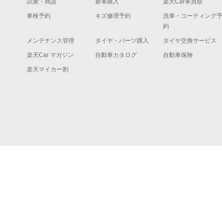
試乗・商談
新車購入
楽天Car車買取
車検予約
キズ修理予約
洗車・コーティング
約
メンテナンス管理
タイヤ・パーツ購入
タイヤ交換サービス
楽天Car マガジン
自動車カタログ
自動車保険
楽天マイカー割