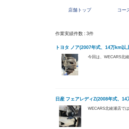
店舗トップ
コー
作業実績件数 :
3
件
トヨタ ノア(2007年式、14万km
今回は、WECARS北
日産 フェアレディZ(2008年式、1
WECARS北綾瀬店