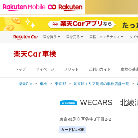
車を買う
車を売る
車検・メンテナンス
タイ
試乗・商談
楽天Car車買取
車検予約
キズ修理予約
新車
楽天Car車検
洗車・コーティン
メンテナンス管理
トップ
マイページ
メリット
ご利用ガイド
車検の基
楽天Car
車検
東京都
足立区エリア周辺の車検店舗一覧
WECARS 北
東京都足立区谷中3丁目2-2
カード払いOK