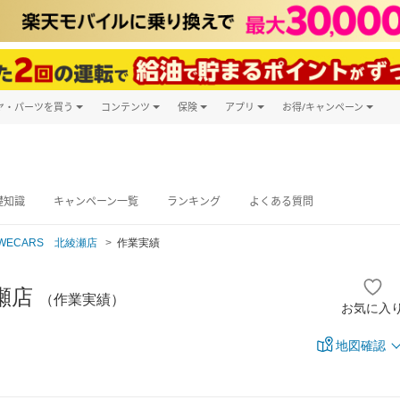
ヤ・パーツを買う
コンテンツ
保険
アプリ
お得/キャンペーン
楽天Carマガジン
キャンペーン
タイヤ・パーツ購入
自動車保険
楽天Carアプリ
自動車カタログ
タイヤ交換サービス
楽天マイカー
グ予約
礎知識
キャンペーン一覧
ランキング
よくある質問
WECARS 北綾瀬店
作業実績
綾瀬店
（作業実績）
お気に入
地図確認