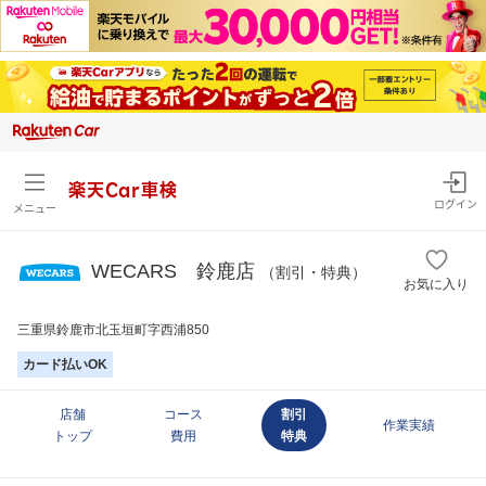
楽天Car車検
ログイン
メニュー
WECARS 鈴鹿店
（割引・特典）
お気に入り
三重県鈴鹿市北玉垣町字西浦850
カード払いOK
店舗
コース
割引
作業実績
トップ
費用
特典