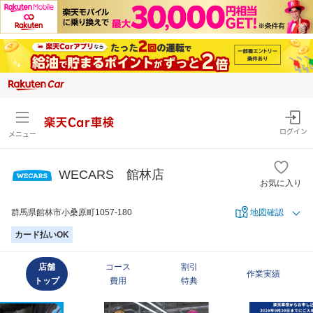
楽天Car車検
ログイン
メニュー
WECARS 館林店
お気に入り
群馬県館林市小桑原町1057-180
地図確認
カード払いOK
店舗
コース
割引
作業実績
トップ
費用
特典