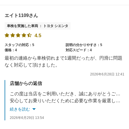
エイト1109さん
車検を実施した車両 ： トヨタ シエンタ
4.5
スタッフの対応：5
説明の分かりやすさ：5
価格：4
対応スピード：4
最初の連絡から車検切れまで1週間だったが、円滑に問題
なく対応して頂けました。
2026年6月28日 12:41
店舗からの返信
この度は当店をご利用いただき、誠にありがとうございました。
安心してお乗りいただくために必要な作業を厳選し、一つひとつのコストにもご納得いただけるよう努めております。
今後もお車の状態に合わせて最適なご提案をさせていただきますので、ぜひまたお気軽にご相談ください。
続きを読む
2026年6月29日 13:54