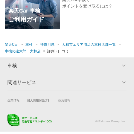
ポイントを受け取るには？
楽天Car 車検
ご利用ガイド
楽天Car
車検
神奈川県
大和市エリア周辺の車検店舗一覧
車検の速太郎 大和店
評判・口コミ
車検
関連サービス
トップ
マイページ
メリット
ご利用ガイド
試乗・商談
新車購入
企業情報
個人情報保護方針
採用情報
車検の基礎知識
キャンペーン一覧
楽天Car車買取
車検予約
ランキング
よくある質問
キズ修理予約
洗車・コーティング予約
© Rakuten Group, Inc.
メンテナンス管理
タイヤ・パーツ購入