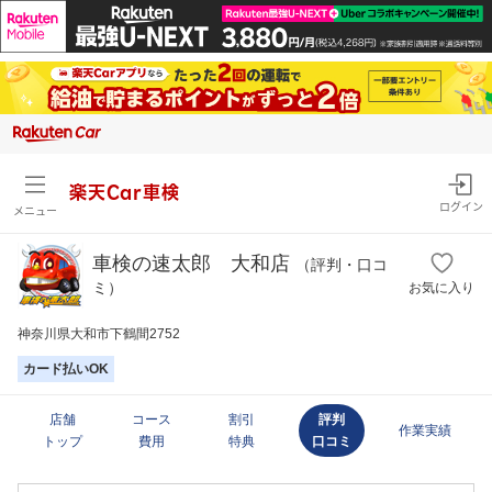
楽天Car車検
ログイン
メニュー
車検の速太郎 大和店
（評判・口コ
ミ）
お気に入り
神奈川県大和市下鶴間2752
カード払いOK
店舗
コース
割引
評判
作業実績
トップ
費用
特典
口コミ