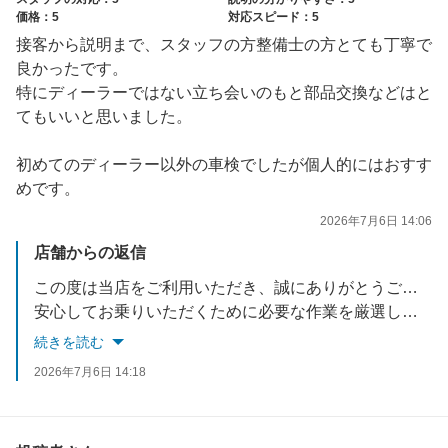
価格：5
対応スピード：5
接客から説明まで、スタッフの方整備士の方とても丁寧で
良かったです。
特にディーラーではない立ち会いのもと部品交換などはと
てもいいと思いました。
初めてのディーラー以外の車検でしたが個人的にはおすす
めです。
2026年7月6日 14:06
店舗からの返信
この度は当店をご利用いただき、誠にありがとうございました。
安心してお乗りいただくために必要な作業を厳選し、一つひとつのコストにもご納得いただけるよう努めております。
今後もお車の状態に合わせて最適なご提案をさせていただきますので、ぜひまたお気軽にご相談ください。
続きを読む
2026年7月6日 14:18