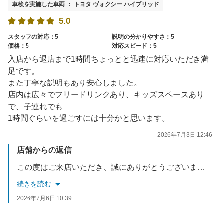
車検を実施した車両 ： トヨタ ヴォクシー ハイブリッド
5.0
スタッフの対応：5
説明の分かりやすさ：5
価格：5
対応スピード：5
入店から退店まで1時間ちょっとと迅速に対応いただき満
足です。
また丁寧な説明もあり安心しました。
店内は広々でフリードリンクあり、キッズスペースあり
で、子連れでも
1時間ぐらいを過ごすには十分かと思います。
2026年7月3日 12:46
店舗からの返信
この度はご来店いただき、誠にありがとうございました。ご満足して頂き大変光栄に思います。また、満点ご評価を頂き誠にありがとうございます。1時間と言えどお客様の大事な時間をいただいておりますので、引き続きにはなりますが居心地の良い待合室及び店内の改善を続けて参ります。またのお越しを心よりお待ちしております。
続きを読む
2026年7月6日 10:39