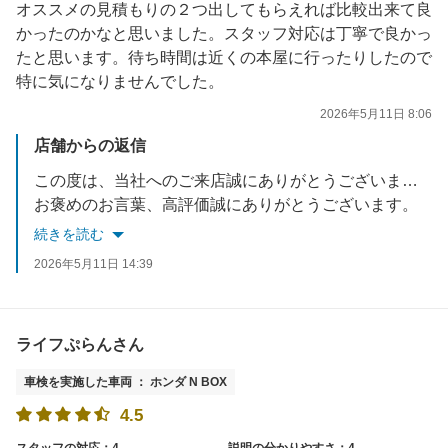
オススメの見積もりの２つ出してもらえれば比較出来て良
かったのかなと思いました。スタッフ対応は丁寧で良かっ
たと思います。待ち時間は近くの本屋に行ったりしたので
特に気になりませんでした。
2026年5月11日 8:06
店舗からの返信
この度は、当社へのご来店誠にありがとうございました。
お褒めのお言葉、高評価誠にありがとうございます。
いただきましたご意見をもとにより良いサービスが提供できるよう、努めてまいります。
続きを読む
またのご来店をスタッフ一同お待ちしております。
2026年5月11日 14:39
ライフぷらんさん
車検を実施した車両 ： ホンダ N BOX
4.5
スタッフの対応：4
説明の分かりやすさ：4