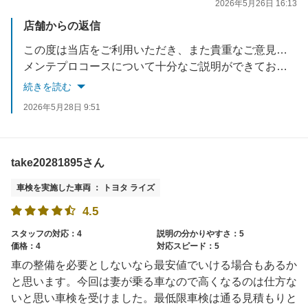
2026年5月26日 16:13
店舗からの返信
この度は当店をご利用いただき、また貴重なご意見をありがとうございます。
メンテプロコースについて十分なご説明ができておらず、ご不安やご不明点を残してしまいましたこと、誠に申し訳ございません。
今回いただいたご意見を真摯に受け止め、今後はより丁寧で分かりやすいご案内を徹底してまいります。
続きを読む
この度は貴重なご意見をありがとうございました。
2026年5月28日 9:51
take20281895さん
車検を実施した車両 ： トヨタ ライズ
4.5
スタッフの対応：4
説明の分かりやすさ：5
価格：4
対応スピード：5
車の整備を必要としないなら最安値でいける場合もあるか
と思います。今回は妻が乗る車なので高くなるのは仕方な
いと思い車検を受けました。最低限車検は通る見積もりと