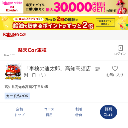
楽天Car車検
ログイン
メニュー
「車検の速太郎」高知高須店
（評
判・口コミ）
お気に入り
高知県高知市高須2丁目6-45
カード払いOK
店舗
コース
割引
評判
トップ
費用
特典
口コミ