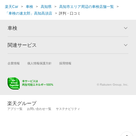
楽天Car
車検
高知県
高知市エリア周辺の車検店舗一覧
「車検の速太郎」高知高須店
評判・口コミ
車検
関連サービス
トップ
マイページ
メリット
ご利用ガイド
試乗・商談
新車購入
企業情報
個人情報保護方針
採用情報
車検の基礎知識
キャンペーン一覧
楽天Car車買取
車検予約
ランキング
よくある質問
キズ修理予約
洗車・コーティング予約
© Rakuten Group, Inc.
メンテナンス管理
タイヤ・パーツ購入
タイヤ交換サービス
楽天Car マガジン
楽天グループ
自動車カタログ
自動車保険
アプリ一覧
お問い合わせ一覧
サステナビリティ
楽天マイカー割