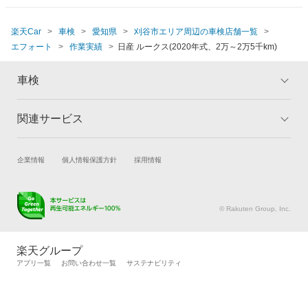
楽天Car
車検
愛知県
刈谷市エリア周辺の車検店舗一覧
エフォート
作業実績
日産 ルークス(2020年式、2万～2万5千km)
車検
関連サービス
トップ
マイページ
メリット
ご利用ガイド
試乗・商談
新車購入
企業情報
個人情報保護方針
採用情報
車検の基礎知識
キャンペーン一覧
楽天Car車買取
車検予約
ランキング
よくある質問
キズ修理予約
洗車・コーティング予約
© Rakuten Group, Inc.
メンテナンス管理
タイヤ・パーツ購入
タイヤ交換サービス
楽天Car マガジン
楽天グループ
自動車カタログ
自動車保険
アプリ一覧
お問い合わせ一覧
サステナビリティ
楽天マイカー割