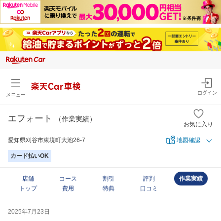
楽天Car車検
ログイン
メニュー
エフォート
（作業実績）
お気に入り
愛知県刈谷市東境町大池26-7
地図確認
カード払いOK
店舗
コース
割引
評判
作業実績
トップ
費用
特典
口コミ
2025年7月23日