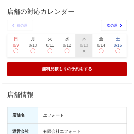
店舗の対応カレンダー
前の週
次の週
日
月
火
水
木
金
土
8/9
8/10
8/11
8/12
8/14
8/15
8
8/13
無料見積もりの予約をする
店舗情報
店舗名
エフォート
運営会社
有限会社エフォート