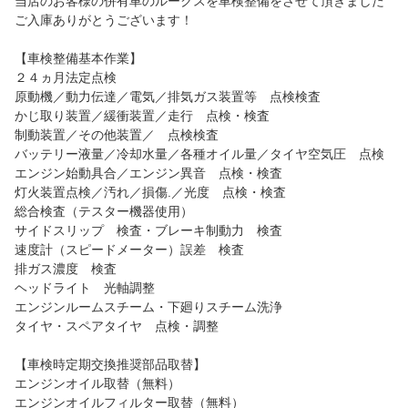
当店のお客様の併有車のルークスを車検整備をさせて頂きました
ご入庫ありがとうございます！
【車検整備基本作業】
２４ヵ月法定点検
原動機／動力伝達／電気／排気ガス装置等 点検検査
かじ取り装置／緩衝装置／走行 点検・検査
制動装置／その他装置／ 点検検査
バッテリー液量／冷却水量／各種オイル量／タイヤ空気圧 点検
エンジン始動具合／エンジン異音 点検・検査
灯火装置点検／汚れ／損傷.／光度 点検・検査
総合検査（テスター機器使用）
サイドスリップ 検査・ブレーキ制動力 検査
速度計（スピードメーター）誤差 検査
排ガス濃度 検査
ヘッドライト 光軸調整
エンジンルームスチーム・下廻りスチーム洗浄
タイヤ・スペアタイヤ 点検・調整
【車検時定期交換推奨部品取替】
エンジンオイル取替（無料）
エンジンオイルフィルター取替（無料）