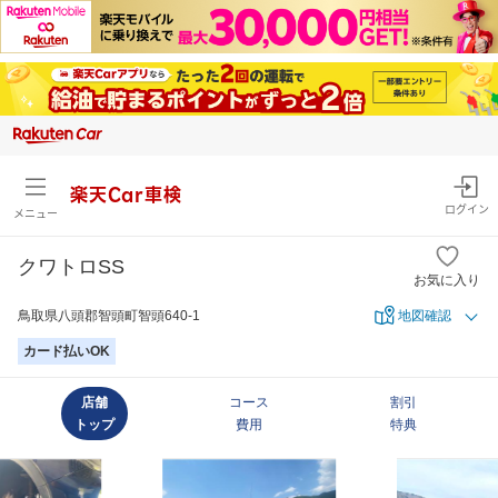
楽天Car車検
ログイン
メニュー
クワトロSS
お気に入り
鳥取県八頭郡智頭町智頭640-1
地図確認
カード払いOK
店舗
コース
割引
トップ
費用
特典