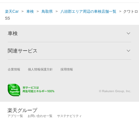
楽天Car
車検
鳥取県
八頭郡エリア周辺の車検店舗一覧
クワトロ
SS
車検
関連サービス
トップ
マイページ
メリット
ご利用ガイド
試乗・商談
新車購入
企業情報
個人情報保護方針
採用情報
車検の基礎知識
キャンペーン一覧
楽天Car車買取
車検予約
ランキング
よくある質問
キズ修理予約
洗車・コーティング予約
© Rakuten Group, Inc.
メンテナンス管理
タイヤ・パーツ購入
タイヤ交換サービス
楽天Car マガジン
楽天グループ
自動車カタログ
自動車保険
アプリ一覧
お問い合わせ一覧
サステナビリティ
楽天マイカー割