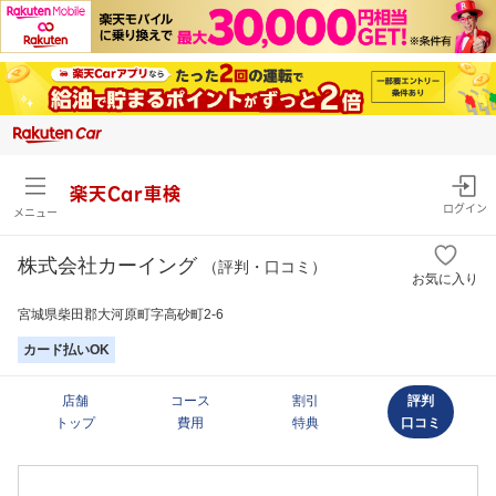
楽天Car車検
ログイン
メニュー
株式会社カーイング
（評判・口コミ）
お気に入り
宮城県柴田郡大河原町字高砂町2-6
カード払いOK
店舗
コース
割引
評判
トップ
費用
特典
口コミ