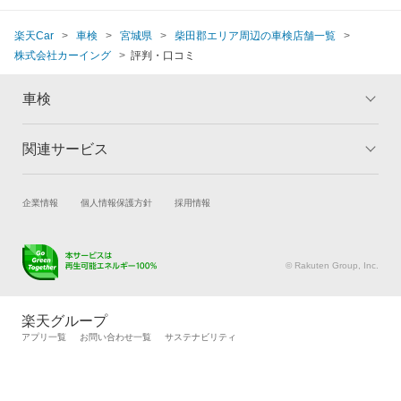
楽天Car
車検
宮城県
柴田郡エリア周辺の車検店舗一覧
株式会社カーイング
評判・口コミ
車検
関連サービス
トップ
マイページ
メリット
ご利用ガイド
試乗・商談
新車購入
企業情報
個人情報保護方針
採用情報
車検の基礎知識
キャンペーン一覧
楽天Car車買取
車検予約
ランキング
よくある質問
キズ修理予約
洗車・コーティング予約
© Rakuten Group, Inc.
メンテナンス管理
タイヤ・パーツ購入
タイヤ交換サービス
楽天Car マガジン
楽天グループ
自動車カタログ
自動車保険
アプリ一覧
お問い合わせ一覧
サステナビリティ
楽天マイカー割