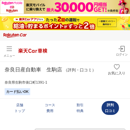
楽天Car車検
ログイン
メニュー
奈良日産自動車 生駒店
（評判・口コミ）
お気に入り
奈良県生駒市俵口町1391-1
カード払いOK
店舗
コース
割引
評判
トップ
費用
特典
口コミ