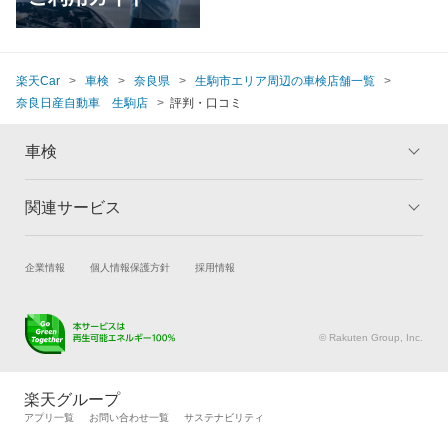
楽天Car
車検
奈良県
生駒市エリア周辺の車検店舗一覧
奈良日産自動車 生駒店
評判・口コミ
車検
関連サービス
トップ
マイページ
メリット
ご利用ガイド
試乗・商談
新車購入
企業情報
個人情報保護方針
採用情報
車検の基礎知識
キャンペーン一覧
楽天Car車買取
車検予約
ランキング
よくある質問
キズ修理予約
洗車・コーティング予約
© Rakuten Group, Inc.
メンテナンス管理
タイヤ・パーツ購入
タイヤ交換サービス
楽天Car マガジン
楽天グループ
自動車カタログ
自動車保険
アプリ一覧
お問い合わせ一覧
サステナビリティ
楽天マイカー割