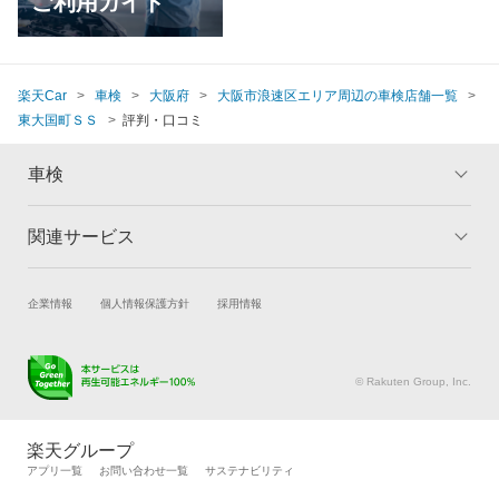
ご利用ガイド
楽天Car
車検
大阪府
大阪市浪速区エリア周辺の車検店舗一覧
東大国町ＳＳ
評判・口コミ
車検
関連サービス
トップ
マイページ
メリット
ご利用ガイド
試乗・商談
新車購入
企業情報
個人情報保護方針
採用情報
車検の基礎知識
キャンペーン一覧
楽天Car車買取
車検予約
ランキング
よくある質問
キズ修理予約
洗車・コーティング予約
© Rakuten Group, Inc.
メンテナンス管理
タイヤ・パーツ購入
タイヤ交換サービス
楽天Car マガジン
楽天グループ
自動車カタログ
自動車保険
アプリ一覧
お問い合わせ一覧
サステナビリティ