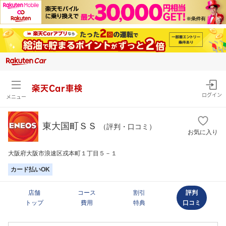
楽天Car車検
ログイン
メニュー
東大国町ＳＳ
（評判・口コミ）
お気に入り
大阪府大阪市浪速区戎本町１丁目５－１
カード払いOK
店舗
コース
割引
評判
トップ
費用
特典
口コミ