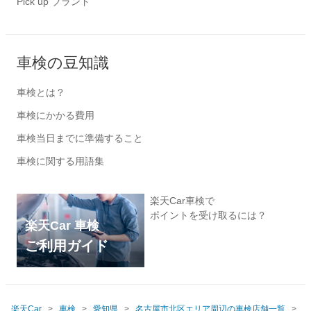
Pick up ブランド
車検の豆知識
車検とは？
車検にかかる費用
車検当日までに準備すること
車検に関する用語集
楽天Car車検で
ポイントを受け取るには？
楽天Car 車検
ご利用ガイド
楽天Car
車検
愛知県
名古屋市北区エリア周辺の車検店舗一覧