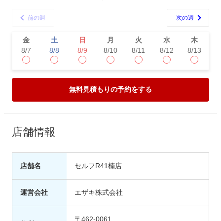
前の週
次の週
金
土
日
月
火
水
木
8/7
8/8
8/9
8/10
8/11
8/12
8/13
8
無料見積もりの予約をする
店舗情報
店舗名
セルフR41楠店
運営会社
エザキ株式会社
〒462-0061