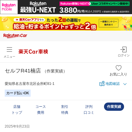
楽天Car車検
ログイン
メニュー
セルフR41楠店
（作業実績）
お気に入り
愛知県名古屋市北区会所町81-1
地図確認
カード払いOK
店舗
コース
割引
評判
作業実績
トップ
費用
特典
口コミ
2025年9月23日