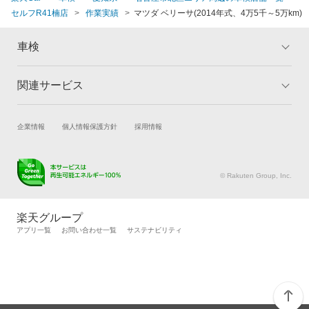
セルフR41楠店
作業実績
マツダ ベリーサ(2014年式、4万5千～5万km)
車検
関連サービス
トップ
マイページ
メリット
ご利用ガイド
試乗・商談
新車購入
企業情報
個人情報保護方針
採用情報
車検の基礎知識
キャンペーン一覧
楽天Car車買取
車検予約
ランキング
よくある質問
キズ修理予約
洗車・コーティング予約
© Rakuten Group, Inc.
メンテナンス管理
タイヤ・パーツ購入
タイヤ交換サービス
楽天Car マガジン
楽天グループ
自動車カタログ
自動車保険
アプリ一覧
お問い合わせ一覧
サステナビリティ
楽天マイカー割