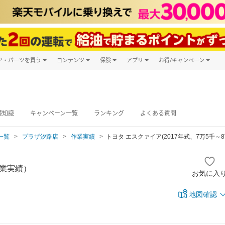
ヤ・パーツを買う
コンテンツ
保険
アプリ
お得/キャンペーン
楽天Carマガジン
キャンペーン
タイヤ・パーツ購入
自動車保険
楽天Carアプリ
自動車カタログ
タイヤ交換サービス
楽天マイカー
グ予約
礎知識
キャンペーン一覧
ランキング
よくある質問
一覧
プラザ汐路店
作業実績
トヨタ エスクァイア(2017年式、7万5千～8
業実績）
お気に入
地図確認