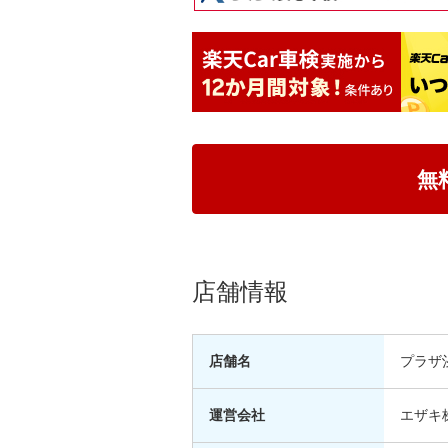
無
店舗情報
店舗名
プラザ
運営会社
エザキ