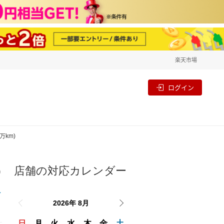
楽天市場
一覧
割
ログイン
万km)
店舗の対応カレンダー
り
2026年 8月
日
月
火
水
木
金
土