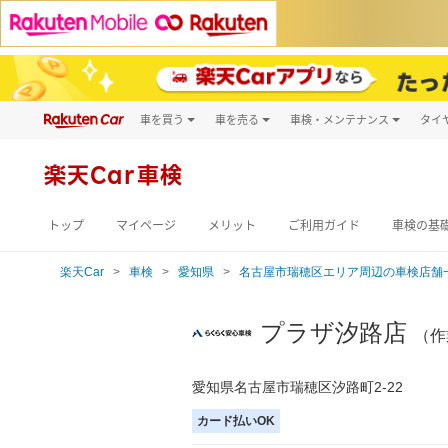
車を買う
車を売る
車検・メンテナンス
タイ
試乗・商談
楽天Car車買取
車検予約
キズ修理予約
新車
楽天Car車検
洗車・コーティン
メンテナンス管理
トップ
マイページ
メリット
ご利用ガイド
車検の基
楽天Car
車検
愛知県
名古屋市瑞穂区エリア周辺の車検店舗
プラザ汐路店
（作
愛知県名古屋市瑞穂区汐路町2-22
カード払いOK