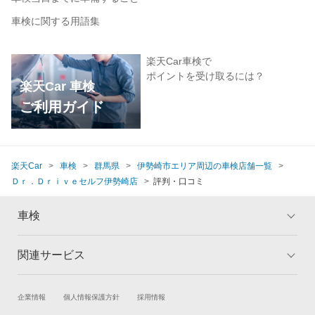
車検に関する用語集
楽天Car車検で
ポイントを受け取るには？
楽天Car 車検
ご利用ガイド
楽天Car
車検
群馬県
伊勢崎市エリア周辺の車検店舗一覧
Ｄｒ．Ｄｒｉｖｅセルフ伊勢崎店
評判・口コミ
車検
関連サービス
トップ
マイページ
メリット
ご利用ガイド
試乗・商談
新車購入
企業情報
個人情報保護方針
採用情報
車検の基礎知識
キャンペーン一覧