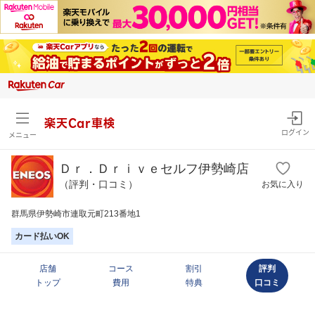
楽天Car車検
ログイン
メニュー
Ｄｒ．Ｄｒｉｖｅセルフ伊勢崎店
（評判・口コミ）
お気に入り
群馬県伊勢崎市連取元町213番地1
カード払いOK
店舗
コース
割引
評判
トップ
費用
特典
口コミ