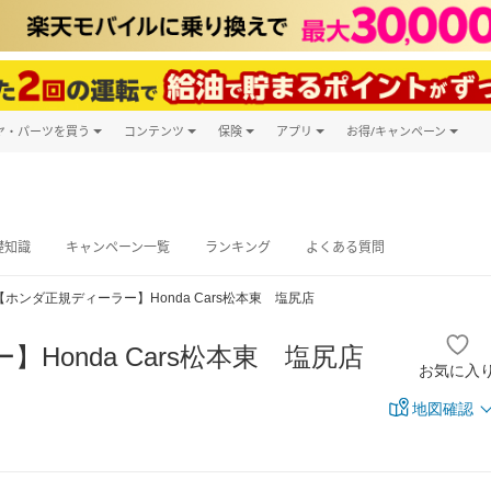
ヤ・パーツを買う
コンテンツ
保険
アプリ
お得/キャンペーン
楽天Carマガジン
キャンペーン
タイヤ・パーツ購入
自動車保険
楽天Carアプリ
自動車カタログ
タイヤ交換サービス
楽天マイカー
グ予約
礎知識
キャンペーン一覧
ランキング
よくある質問
【ホンダ正規ディーラー】Honda Cars松本東 塩尻店
Honda Cars松本東 塩尻店
お気に入
地図確認