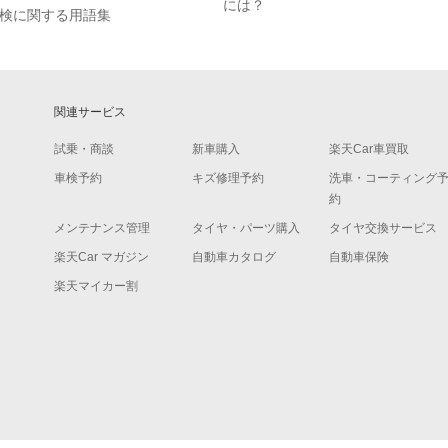
には？
検に関する用語集
関連サービス
試乗・商談
新車購入
楽天Car車買取
車検予約
キズ修理予約
洗車・コーティング
約
メンテナンス管理
タイヤ・パーツ購入
タイヤ交換サービス
楽天Car マガジン
自動車カタログ
自動車保険
楽天マイカー割