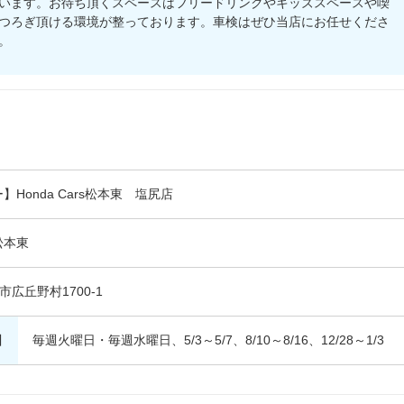
います。お待ち頂くスペースはフリードリンクやキッズスペースや喫
つろぎ頂ける環境が整っております。車検はぜひ当店にお任せくださ
。
Honda Cars松本東 塩尻店
松本東
尻市広丘野村1700-1
日
毎週火曜日・毎週水曜日、5/3～5/7、8/10～8/16、12/28～1/3