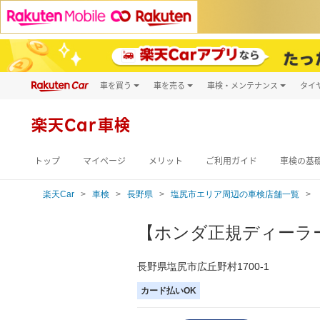
車を買う
車を売る
車検・メンテナンス
タイ
試乗・商談
楽天Car車買取
車検予約
キズ修理予約
新車
楽天Car車検
洗車・コーティン
メンテナンス管理
トップ
マイページ
メリット
ご利用ガイド
車検の基
楽天Car
車検
長野県
塩尻市エリア周辺の車検店舗一覧
【ホンダ正規ディーラー】
長野県塩尻市広丘野村1700-1
カード払いOK