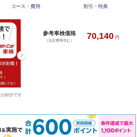
コース・費用
割引・特典
参考車検価格
70,140
円
（法定費用含む）
りが好評です
当社にお任せ下さい 当社割引は早割500円、月
初割500円、平日割500円があります