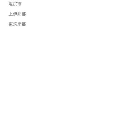
塩尻市
上伊那郡
東筑摩郡
私たちにお任せ下さい
高度なシ