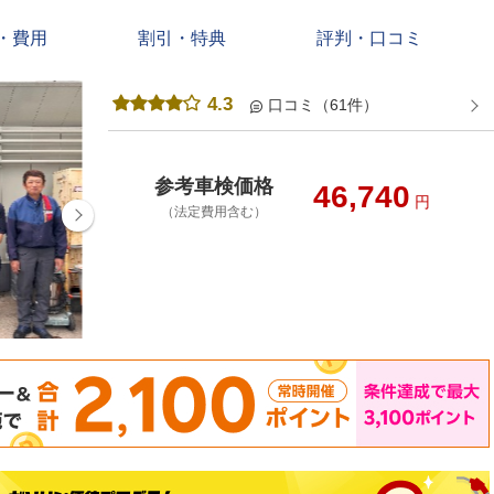
・費用
割引・特典
評判・口コミ
4.3
口コミ（61件）
参考車検価格
46,740
円
（法定費用含む）