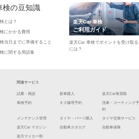
車検の豆知識
検とは？
楽天Car 車検
ご利用ガイド
検にかかる費用
検当日までに準備すること
楽天Car 車検でポイントを受け取る
には？
検に関する用語集
関連サービス
試乗・商談
新車購入
楽天Car車買取
車検予約
キズ修理予約
洗車・コーティング
約
メンテナンス管理
タイヤ・パーツ購入
タイヤ交換サービス
楽天Car マガジン
自動車カタログ
自動車保険
楽天マイカー割