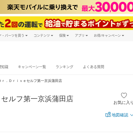
ヤ・パーツを買う
コンテンツ
保険
アプリ
お得/キャンペーン
楽天Carマガジン
キャンペーン
タイヤ・パーツ購入
自動車保険
楽天Carアプリ
自動車カタログ
タイヤ交換サービス
楽天マイカー
グ予約
礎知識
キャンペーン一覧
ランキング
よくある質問
Ｄｒ．Ｄｒｉｖｅセルフ第一京浜蒲田店
ｅセルフ第一京浜蒲田店
お気に入
地図確認