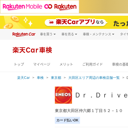
車を買う
車を売る
車検・メンテナンス
タイ
試乗・商談
楽天Car車買取
車検予約
キズ修理予約
新車
楽天Car車検
洗車・コーティン
メンテナンス管理
トップ
マイページ
メリット
ご利用ガイド
車検の基
楽天Car
車検
東京都
大田区エリア周辺の車検店舗一覧
Ｄｒ．Ｄｒｉｖ
東京都大田区仲六郷１丁目５２－１０
カード払いOK