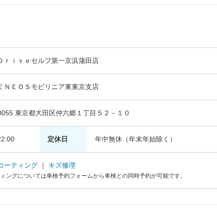
Ｄｒｉｖｅセルフ第一京浜蒲田店
ＥＮＥＯＳモビリニア東東京支店
-0055 東京都大田区仲六郷１丁目５２－１０
2:00
定休日
年中無休（年末年始除く）
コーティング
｜
キズ修理
ィングについては車検予約フォームから車検との同時予約が可能です。