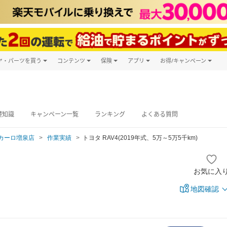
ヤ・パーツを買う
コンテンツ
保険
アプリ
お得/キャンペーン
楽天Carマガジン
キャンペーン
タイヤ・パーツ購入
自動車保険
楽天Carアプリ
自動車カタログ
タイヤ交換サービス
楽天マイカー
グ予約
礎知識
キャンペーン一覧
ランキング
よくある質問
カーロ増泉店
作業実績
トヨタ RAV4(2019年式、5万～5万5千km)
お気に入
地図確認