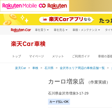
車を買う
車を売る
車検・メンテナンス
タイ
試乗・商談
楽天Car車買取
車検予約
キズ修理予約
新車
楽天Car車検
洗車・コーティン
メンテナンス管理
トップ
マイページ
メリット
ご利用ガイド
車検の基
楽天Car
車検
石川県
金沢市エリア周辺の車検店舗一覧
カーロ増泉店
（作業実績）
石川県金沢市増泉3-17-29
カード払いOK