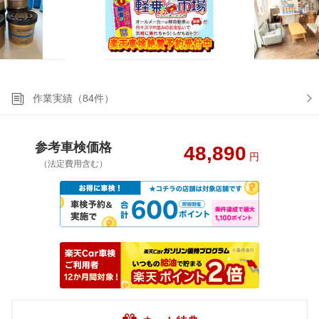
作業実績（84件）
参考車検価格
48,890
円
（法定費用含む）