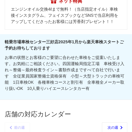
ネット特典
エンジンオイル交換4ℓまで無料！（当店指定オイル）車検
後インスタグラム、フェイスブックなどSNSで当店利用を
アップしてくださったお客様には芳香剤プレゼント！！
軽乗市場車検センター三好店2025年1月から楽天車検スタートご
予約お待ちしております
お車の状態とお客様のご要望に合わせた車検をご提案いたしま
す。お気軽にご相談ください。四国運輸局指定工場 車検受け入
れ～整備～最終検査ライン～書類作成まですべて自社で行いま
す 全従業員国家整備士資格保有 小型～大型トラックの車検可
能 1日車検OK 各種車検コースと割引有 全車種全メーカー取
り扱いOK 10人乗りハイエースレンタカー有
店舗の対応カレンダー
前の週
次の週