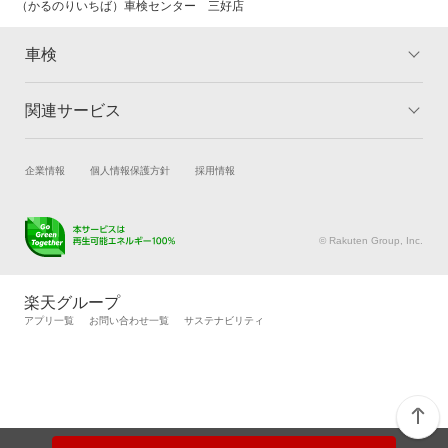
（かるのりいちば）車検センター 三好店
車検
関連サービス
トップ
マイページ
メリット
ご利用ガイド
試乗・商談
新車購入
企業情報
個人情報保護方針
採用情報
車検の基礎知識
キャンペーン一覧
楽天Car車買取
車検予約
ランキング
よくある質問
キズ修理予約
洗車・コーティング予約
© Rakuten Group, Inc.
メンテナンス管理
タイヤ・パーツ購入
タイヤ交換サービス
楽天Car マガジン
楽天グループ
自動車カタログ
自動車保険
アプリ一覧
お問い合わせ一覧
サステナビリティ
楽天マイカー割