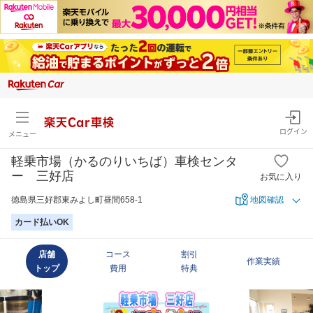
楽天Car車検
ログイン
メニュー
軽乗市場（かるのりいちば）車検センタ
ー 三好店
お気に入り
徳島県三好郡東みよし町昼間658-1
地図確認
カード払いOK
店舗
コース
割引
作業実績
トップ
費用
特典