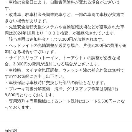
・車検の合格日により、自賠責保険料が変わる場合がございま
す。
・改造車、駐車料金長期未納車など、一部の車両で車検が実施で
きない場合があります。
・先進安全運転支援システムや自動運転技術などが搭載された車
両は2024年10月より「ＯＢＤ検査」が義務化されています。
該当車両は追加料金として3,300円が加算されます。
・ヘッドライトの光軸調整が必要な場合、片側2,200円の費用が追
加になる場合がございます。
・サイドスリップ（トーイン、トーアウト）の調整が必要な場
合、3,300円の費用が追加になる場合がございます。
・車検時、タイヤ空気圧調整、ウォッシャ液の補充作業は無料で
すのでお気軽にお申し出下さい。
・車検保証は車検時に交換した部品の保証となります。
・ブレーキ前後分解整備、清掃、グリスアップ作業は別途1台
8,800円となっております。
・専用溶剤＋専用機械によるシート洗浄は1シート5,500円～とな
っております。
地図