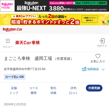
楽天Car車検
ログイン
メニュー
まごころ車検 盛岡工場
（作業実績）
お気に入り
岩手県盛岡市向中野7丁目15-60
地図確認
カード払いOK
店舗
コース
割引
評判
作業実績
トップ
費用
特典
口コミ
2024年11月25日