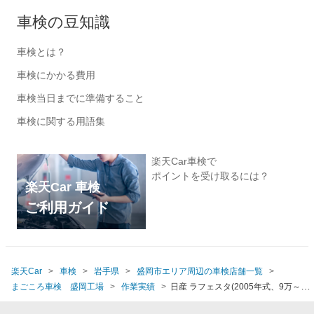
車検の豆知識
車検とは？
車検にかかる費用
車検当日までに準備すること
車検に関する用語集
楽天Car車検で
ポイントを受け取るには？
楽天Car 車検
ご利用ガイド
楽天Car
車検
岩手県
盛岡市エリア周辺の車検店舗一覧
まごころ車検 盛岡工場
作業実績
日産 ラフェスタ(2005年式、9万～9万
5千km)