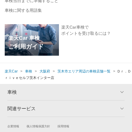
車検当日までに準備すること
車検に関する用語集
楽天Car車検で
ポイントを受け取るには？
楽天Car 車検
ご利用ガイド
楽天Car
車検
大阪府
茨木市エリア周辺の車検店舗一覧
Ｄｒ．Ｄ
ｒｉｖｅセルフ茨木インター店
車検
関連サービス
トップ
マイページ
メリット
ご利用ガイド
試乗・商談
新車購入
企業情報
個人情報保護方針
採用情報
車検の基礎知識
キャンペーン一覧