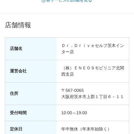
各サービスの詳細を見る
店舗情報
Ｄｒ．Ｄｒｉｖｅセルフ茨木イン
店舗名
ター店
（株）ＥＮＥＯＳモビリニア北関
運営会社
西支店
〒567-0065
住所
大阪府茨木市上郡１丁目６－１１
受付時間
10:00～19:00
定休日
年中無休（年末年始除く）