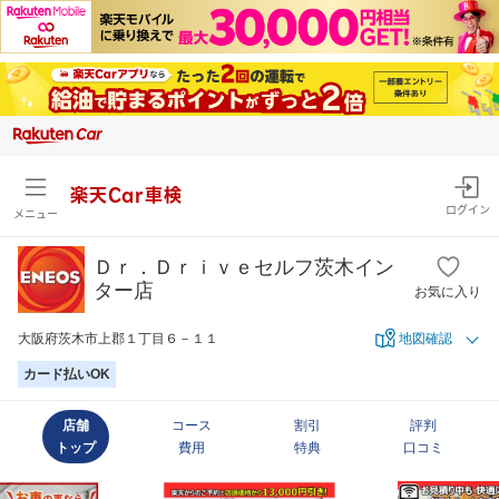
楽天Car車検
ログイン
メニュー
Ｄｒ．Ｄｒｉｖｅセルフ茨木イン
ター店
お気に入り
大阪府茨木市上郡１丁目６－１１
地図確認
カード払いOK
店舗
コース
割引
評判
トップ
費用
特典
口コミ