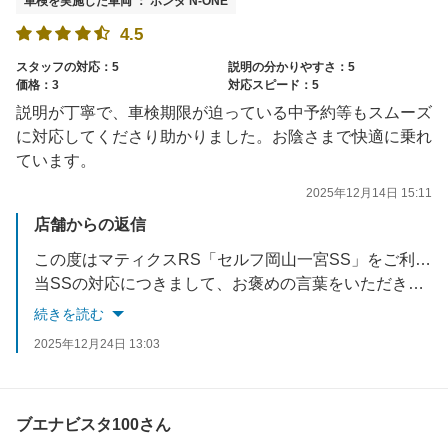
車検を実施した車両 ： ホンダ N-ONE
4.5
スタッフの対応：5
説明の分かりやすさ：5
価格：3
対応スピード：5
説明が丁寧で、車検期限が迫っている中予約等もスムーズ
に対応してくださり助かりました。お陰さまで快適に乗れ
ています。
2025年12月14日 15:11
店舗からの返信
この度はマティクスRS「セルフ岡山一宮SS」をご利用いただきありがとうございました。
当SSの対応につきまして、お褒めの言葉をいただき大変光栄です。
また近くにお越しの際は気軽によっていただけたら幸いです。
続きを読む
スタッフ一同心よりお待ちしております。
2025年12月24日 13:03
ブエナビスタ100さん