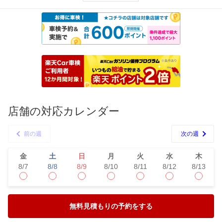
店舗の対応カレンダー
前の週
次の週
金
土
日
月
火
水
木
8/7
8/8
8/9
8/10
8/11
8/12
8/13
無料見積もりの予約をする