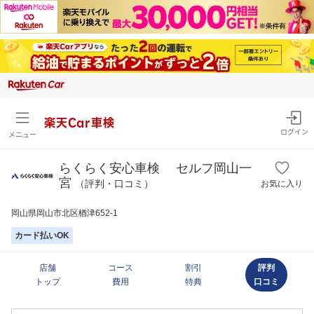
楽天Car車検
ログイン
メニュー
らくらく安心車検 セルフ岡山一
宮
（評判・口コミ）
お気に入り
岡山県岡山市北区楢津652-1
カード払いOK
店舗
コース
割引
評判
トップ
費用
特典
口コミ