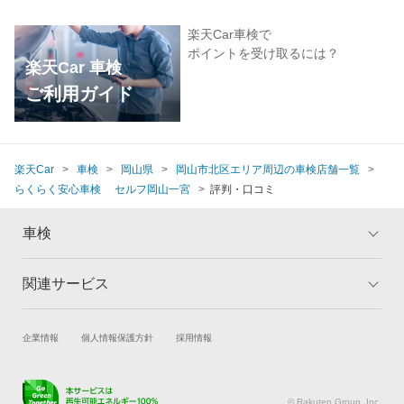
楽天Car車検で
ポイントを受け取るには？
楽天Car 車検
ご利用ガイド
楽天Car
車検
岡山県
岡山市北区エリア周辺の車検店舗一覧
らくらく安心車検 セルフ岡山一宮
評判・口コミ
車検
関連サービス
トップ
マイページ
メリット
ご利用ガイド
試乗・商談
新車購入
企業情報
個人情報保護方針
採用情報
車検の基礎知識
キャンペーン一覧
楽天Car車買取
車検予約
ランキング
よくある質問
キズ修理予約
洗車・コーティング予約
© Rakuten Group, Inc.