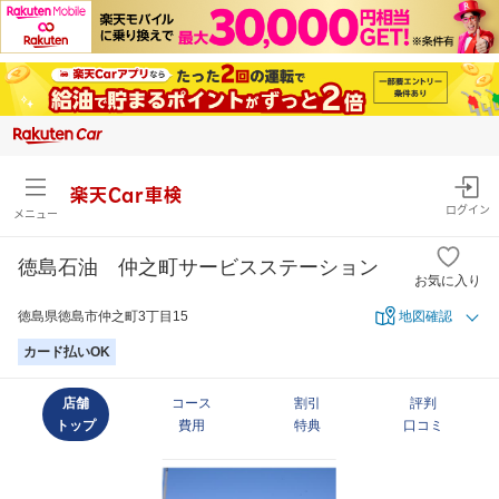
楽天Car車検
ログイン
メニュー
徳島石油 仲之町サービスステーション
お気に入り
徳島県徳島市仲之町3丁目15
地図確認
カード払いOK
店舗
コース
割引
評判
トップ
費用
特典
口コミ