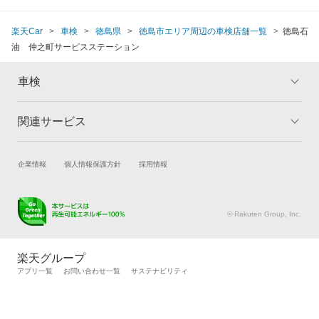
楽天Car
車検
徳島県
徳島市エリア周辺の車検店舗一覧
徳島石
油 仲之町サービスステーション
車検
関連サービス
トップ
マイページ
メリット
ご利用ガイド
試乗・商談
新車購入
企業情報
個人情報保護方針
採用情報
車検の基礎知識
キャンペーン一覧
楽天Car車買取
車検予約
ランキング
よくある質問
キズ修理予約
洗車・コーティング予約
© Rakuten Group, Inc.
メンテナンス管理
タイヤ・パーツ購入
タイヤ交換サービス
楽天Car マガジン
楽天グループ
自動車カタログ
自動車保険
アプリ一覧
お問い合わせ一覧
サステナビリティ
楽天マイカー割