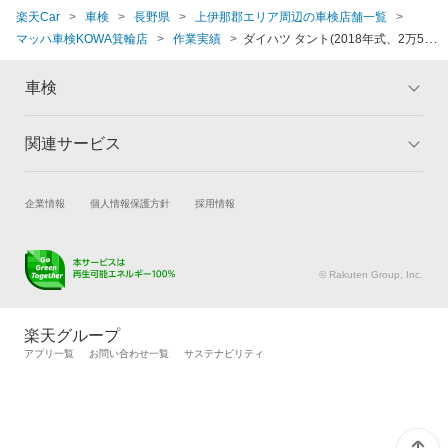
楽天Car
車検
長野県
上伊那郡エリア周辺の車検店舗一覧
マッハ車検KOWA箕輪店
作業実績
ダイハツ タント(2018年式、2万5千～
3万km)
車検
関連サービス
トップ
マイページ
メリット
ご利用ガイド
試乗・商談
新車購入
企業情報
個人情報保護方針
採用情報
車検の基礎知識
キャンペーン一覧
楽天Car車買取
車検予約
ランキング
よくある質問
キズ修理予約
洗車・コーティング予約
© Rakuten Group, Inc.
メンテナンス管理
タイヤ・パーツ購入
タイヤ交換サービス
楽天Car マガジン
楽天グループ
自動車カタログ
自動車保険
アプリ一覧
お問い合わせ一覧
サステナビリティ
楽天マイカー割