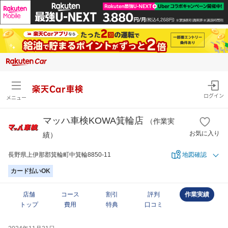
楽天Car車検
ログイン
メニュー
マッハ車検KOWA箕輪店
（作業実
お気に入り
績）
長野県上伊那郡箕輪町中箕輪8850-11
地図確認
カード払いOK
店舗
コース
割引
評判
作業実績
トップ
費用
特典
口コミ