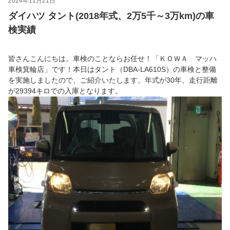
2024年11月21日
ダイハツ タント(2018年式、2万5千～3万km)の車
検実績
皆さんこんにちは。車検のことならお任せ！「ＫＯＷＡ マッハ
車検箕輪店」です！本日はタント（DBA-LA610S）の車検と整備
を実施しましたので、ご紹介いたします。年式が30年、走行距離
が29394キロでの入庫となります。