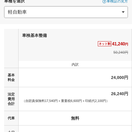
車種を選択
車検証の見方
車検基本整備
41,240
ネット割
円
50,240円
内訳
基本
24,000円
料金
26,240円
法定
費用
（自賠責保険料17,540円＋
重量税6,600円＋
印紙代2,100円）
合計
無料
代車