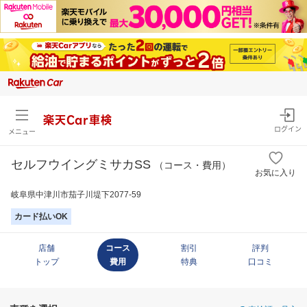
楽天Car車検
ログイン
メニュー
セルフウイングミサカSS
（コース・費用）
お気に入り
岐阜県中津川市茄子川堤下2077-59
カード払いOK
店舗
コース
割引
評判
トップ
費用
特典
口コミ