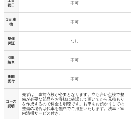
土日
不可
祝日
1日 車
不可
検
整備
なし
保証
引取
不可
納車
夜間
不可
受付
先ずは、事前点検が必要となります。立ち合い点検で整
備が必要な部品をお客様に確認して頂いてから見積もり
コース
を作成するので料金も明瞭です。お車をお預かりしての
説明
整備の場合は代車を無料でご用意いたします。洗車・室
内清掃サービス付き。