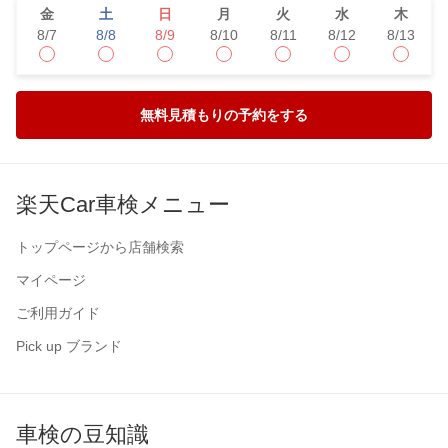
金
土
日
月
火
水
木
8/7
8/8
8/9
8/10
8/11
8/12
8/13
無料見積もりの予約をする
楽天Car車検メニュー
トップページから店舗検索
マイページ
ご利用ガイド
Pick up ブランド
車検の豆知識