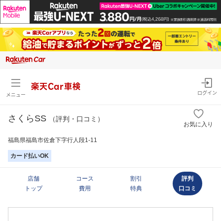
楽天Car車検
ログイン
メニュー
さくらSS
（評判・口コミ）
お気に入り
福島県福島市佐倉下字行人段1-11
カード払いOK
店舗
コース
割引
評判
トップ
費用
特典
口コミ