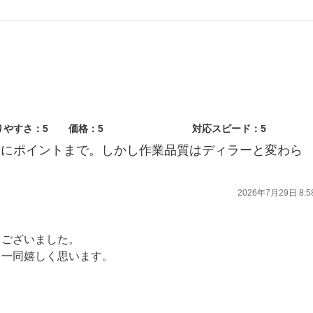
りやすさ：5
価格：5
対応スピード：5
割引にポイントまで。しかし作業品質はディラーと変わら
2026年7月29日 8:5
うございました。
フ一同嬉しく思います。
ら、お気軽にご相談ください。
ます。