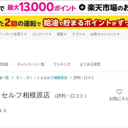
ヤ・パーツを買う
コンテンツ
保険
アプリ
お得/キャンペーン
楽天Carマガジン
キャンペーン
タイヤ・パーツ購入
自動車保険
楽天Carアプリ
自動車カタログ
タイヤ交換サービス
楽天マイカー
グ予約
礎知識
キャンペーン一覧
ランキング
よくある質問
舗一覧
Ｄｒ．Ｄｒｉｖｅセルフ相模原店
評判・口コミ
ｅセルフ相模原店
（評判・口コミ）
お気に入
１２