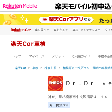
車を買う
車を売る
車検・メンテナンス
タイ
試乗・商談
楽天Car車買取
車検予約
キズ修理予約
新車
楽天Car車検
洗車・コーティン
メンテナンス管理
トップ
マイページ
メリット
ご利用ガイド
車検の基
楽天Car
車検
神奈川県
相模原市中央区エリア周辺の車検店
Ｄｒ．Ｄｒｉｖ
神奈川県相模原市中央区清新４－１４－
カード払いOK