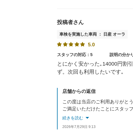
投稿者さん
車検を実施した車両 ： 日産 オーラ
5.0
スタッフの対応：5
説明の分か
とにかく安かった｡14000円
ず。次回も利用したいです｡
店舗からの返信
この度は当店のご利用ありがと
ご満足いただけたことにスタッ
今後もお車で何かございました
続きを読む
次回車検のご依頼お待ちしてい
2026年7月29日 9:13