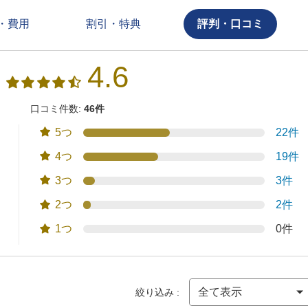
・費用
割引・特典
評判・口コミ
4.6
口コミ件数:
46件
5つ
22件
4つ
19件
3つ
3件
2つ
2件
1つ
0件
絞り込み :