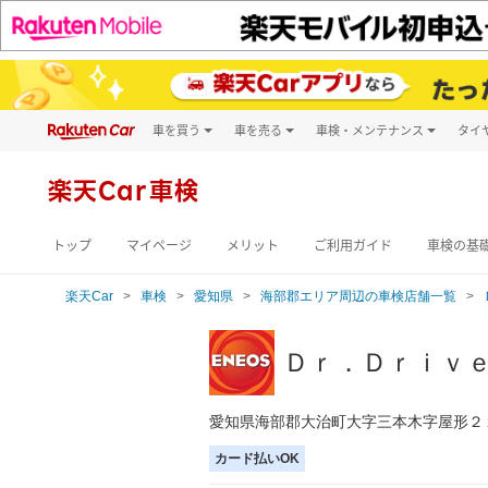
車を買う
車を売る
車検・メンテナンス
タイ
試乗・商談
楽天Car車買取
車検予約
キズ修理予約
新車
楽天Car車検
洗車・コーティン
メンテナンス管理
トップ
マイページ
メリット
ご利用ガイド
車検の基
楽天Car
車検
愛知県
海部郡エリア周辺の車検店舗一覧
Ｄｒ．Ｄｒｉｖ
愛知県海部郡大治町大字三本木字屋形２
カード払いOK