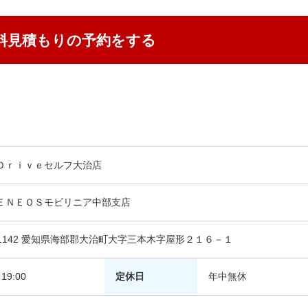
料見積もりの予約をする
Ｄｒｉｖｅセルフ大治店
ＥＮＥＯＳモビリニア中部支店
0-1142 愛知県海部郡大治町大字三本木字屋形２１６－１
19:00
定休日
年中無休