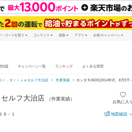
ヤ・パーツを買う
コンテンツ
保険
アプリ
お得/キャンペーン
楽天Carマガジン
キャンペーン
タイヤ・パーツ購入
自動車保険
楽天Carアプリ
自動車カタログ
タイヤ交換サービス
楽天マイカー
グ予約
礎知識
キャンペーン一覧
ランキング
よくある質問
Ｄｒ．Ｄｒｉｖｅセルフ大治店
作業実績
ホンダ N BOX(2014年式、8万5千
ｅセルフ大治店
（作業実績）
お気に入
１６－１
地図確認