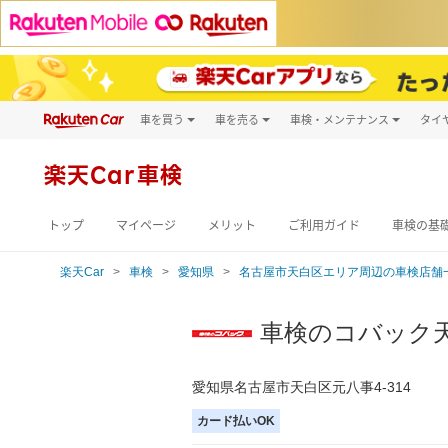
車を買う
車を売る
車検・メンテナンス
タイ
試乗・商談
楽天Car車買取
車検予約
キズ修理予約
新車
楽天Car車検
洗車・コーティン
メンテナンス管理
トップ
マイページ
メリット
ご利用ガイド
車検の基
楽天Car
車検
愛知県
名古屋市天白区エリア周辺の車検店舗
車検のコバック
愛知県名古屋市天白区元八事4-314
カード払いOK