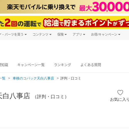
ヤ・パーツを買う
コンテンツ
保険
アプリ
お得/キャンペーン
楽天Carマガジン
キャンペーン
タイヤ・パーツ購入
自動車保険
楽天Carアプリ
自動車カタログ
タイヤ交換サービス
楽天マイカー
グ予約
礎知識
キャンペーン一覧
ランキング
よくある質問
一覧
車検のコバック天白八事店
評判・口コミ
天白八事店
（評判・口コミ）
お気に入