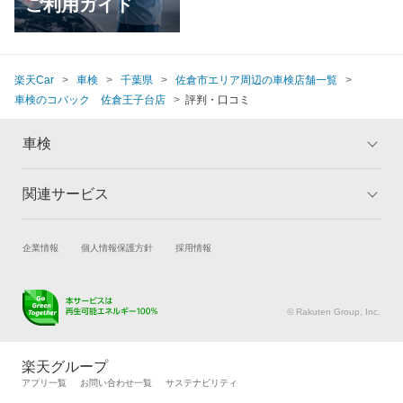
ご利用ガイド
楽天Car
車検
千葉県
佐倉市エリア周辺の車検店舗一覧
車検のコバック 佐倉王子台店
評判・口コミ
車検
関連サービス
トップ
マイページ
メリット
ご利用ガイド
試乗・商談
新車購入
企業情報
個人情報保護方針
採用情報
車検の基礎知識
キャンペーン一覧
楽天Car車買取
車検予約
ランキング
よくある質問
キズ修理予約
洗車・コーティング予約
© Rakuten Group, Inc.
メンテナンス管理
タイヤ・パーツ購入
タイヤ交換サービス
楽天Car マガジン
楽天グループ
自動車カタログ
自動車保険
アプリ一覧
お問い合わせ一覧
サステナビリティ