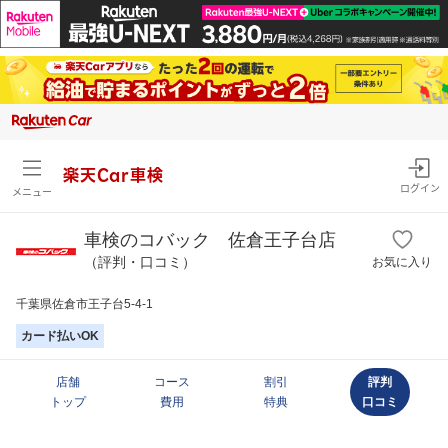
楽天Car車検
ログイン
メニュー
車検のコバック 佐倉王子台店
（評判・口コミ）
お気に入り
千葉県佐倉市王子台5-4-1
カード払いOK
店舗
コース
割引
評判
トップ
費用
特典
口コミ