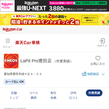
楽天Car車検
ログイン
メニュー
LaPit Pro豊田店
（作業実績）
お気に入り
愛知県豊田市緑ケ丘４－５３
地図確認
カード払いOK
店舗
コース
割引
評判
作業実績
トップ
費用
特典
口コミ