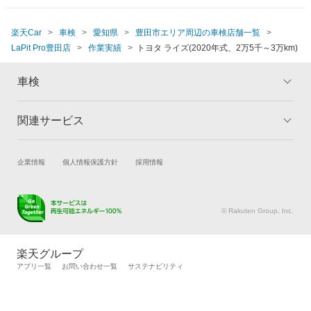
楽天Car
車検
愛知県
豊田市エリア周辺の車検店舗一覧
LaPit Pro豊田店
作業実績
トヨタ ライズ(2020年式、2万5千～3万km)
車検
関連サービス
トップ
マイページ
メリット
ご利用ガイド
試乗・商談
新車購入
企業情報
個人情報保護方針
採用情報
車検の基礎知識
キャンペーン一覧
楽天Car車買取
車検予約
ランキング
よくある質問
キズ修理予約
洗車・コーティング予約
© Rakuten Group, Inc.
メンテナンス管理
タイヤ・パーツ購入
タイヤ交換サービス
楽天Car マガジン
楽天グループ
自動車カタログ
自動車保険
アプリ一覧
お問い合わせ一覧
サステナビリティ
楽天マイカー割