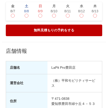
金
土
日
月
火
水
木
8/7
8/8
8/9
8/10
8/11
8/12
8/13
8
無料見積もりの予約をする
店舗情報
店舗名
LaPit Pro豊田店
（株）平和モビリティサービ
運営会社
ス
〒471-0838
住所
愛知県豊田市緑ケ丘４－５３