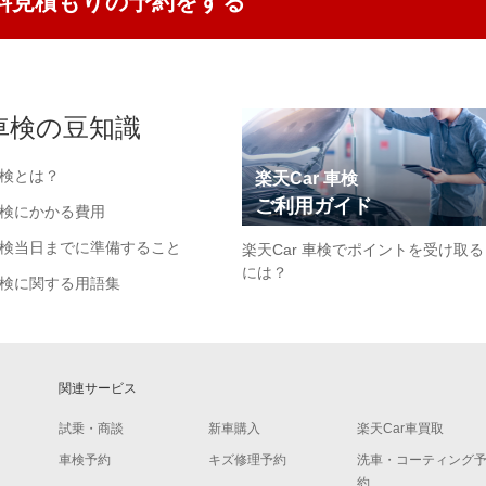
料見積もりの予約をする
車検の豆知識
検とは？
楽天Car 車検
ご利用ガイド
検にかかる費用
検当日までに準備すること
楽天Car 車検でポイントを受け取る
には？
検に関する用語集
関連サービス
試乗・商談
新車購入
楽天Car車買取
車検予約
キズ修理予約
洗車・コーティング
約