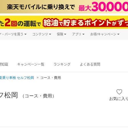
ヤ・パーツを買う
コンテンツ
保険
アプリ
お得/キャンペーン
楽天Carマガジン
キャンペーン
タイヤ・パーツ購入
自動車保険
楽天Carアプリ
自動車カタログ
タイヤ交換サービス
楽天マイカー
グ予約
礎知識
キャンペーン一覧
ランキング
よくある質問
楽乗り車検 セルフ松岡
コース・費用
フ松岡
（コース・費用）
お気に入