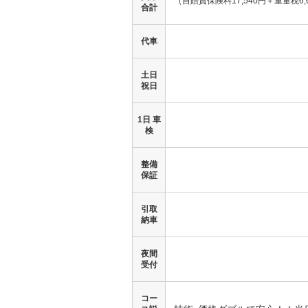
（自賠責保険料17,540円＋
重量税6,
合計
代車
土日
祝日
1日 車
検
整備
保証
引取
納車
夜間
受付
コー