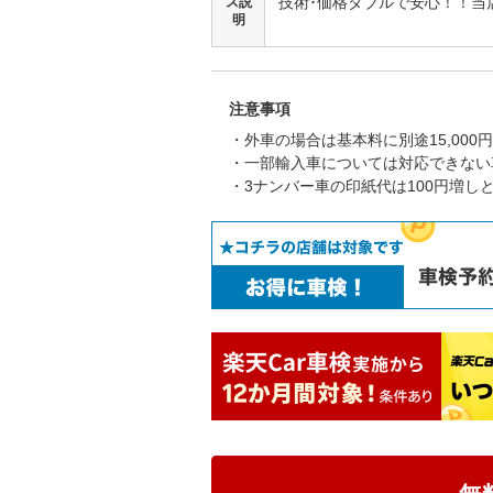
技術･価格ダブルで安心！！当
ス説
明
注意事項
・外車の場合は基本料に別途15,00
・一部輸入車については対応できない
・3ナンバー車の印紙代は100円増し