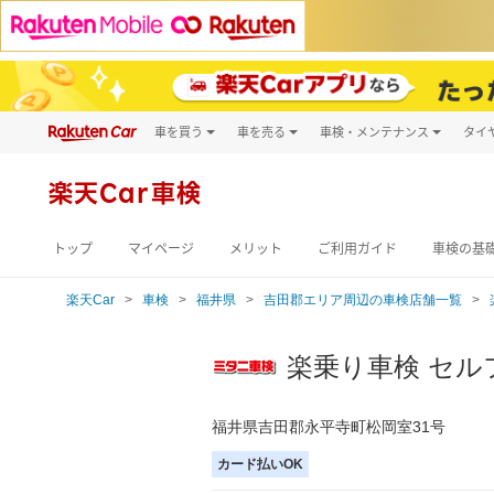
車を買う
車を売る
車検・メンテナンス
タイ
試乗・商談
楽天Car車買取
車検予約
キズ修理予約
新車
楽天Car車検
洗車・コーティン
メンテナンス管理
トップ
マイページ
メリット
ご利用ガイド
車検の基
楽天Car
車検
福井県
吉田郡エリア周辺の車検店舗一覧
楽乗り車検 セル
福井県吉田郡永平寺町松岡室31号
カード払いOK