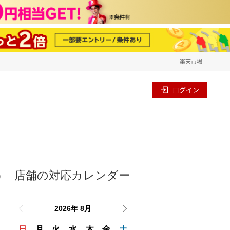
楽天市場
一覧
割
ログイン
店舗の対応カレンダー
り
2026年 8月
日
月
火
水
木
金
土