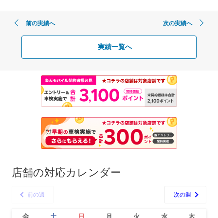
前の実績へ
次の実績へ
実績一覧へ
店舗の対応カレンダー
前の週
次の週
金
土
日
月
火
水
木