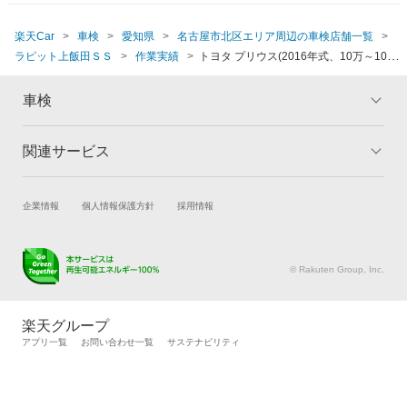
楽天Car
車検
愛知県
名古屋市北区エリア周辺の車検店舗一覧
ラピット上飯田ＳＳ
作業実績
トヨタ プリウス(2016年式、10万～10万5
千km)
車検
関連サービス
トップ
マイページ
メリット
ご利用ガイド
試乗・商談
新車購入
企業情報
個人情報保護方針
採用情報
車検の基礎知識
キャンペーン一覧
楽天Car車買取
車検予約
ランキング
よくある質問
キズ修理予約
洗車・コーティング予約
© Rakuten Group, Inc.
メンテナンス管理
タイヤ・パーツ購入
タイヤ交換サービス
楽天Car マガジン
楽天グループ
自動車カタログ
自動車保険
アプリ一覧
お問い合わせ一覧
サステナビリティ
楽天マイカー割