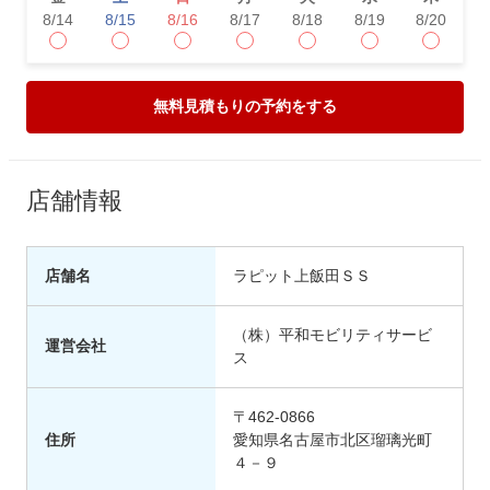
8/14
8/15
8/16
8/17
8/18
8/19
8/20
8
無料見積もりの予約をする
店舗情報
店舗名
ラピット上飯田ＳＳ
（株）平和モビリティサービ
運営会社
ス
〒462-0866
住所
愛知県名古屋市北区瑠璃光町
４－９