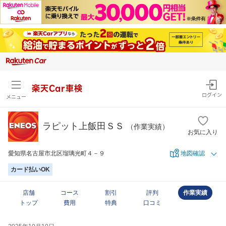
楽天Car車検
ログイン
メニュー
ラピット上飯田ＳＳ
（作業実績）
お気に入り
愛知県名古屋市北区瑠璃光町４－９
地図確認
カード払いOK
店舗
コース
割引
評判
作業実績
トップ
費用
特典
口コミ